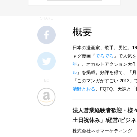
SHARE
概要
日本の漫画家、歌手。男性。19
ャグ漫画『
でろでろ
』で人気を
年
』、オカルトアクション大作
ル
』を掲載。好評を得て、「月
「このマンガがすごい!201
EC
清野とおる
、FQTQ、天誅と
法人営業経験者歓迎・様
土日祝休み」/経営/ビジ
株式会社ネオマーケティング