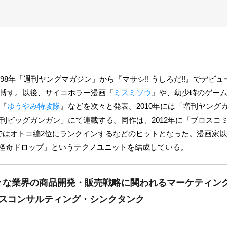
98年「週刊ヤングマガジン」から『マサシ!! うしろだ!!』でデビュ
博す。以後、サイコホラー漫画『
ミスミソウ
』や、幼少時のゲー
『
ゆうやみ特攻隊
』などを次々と発表。2010年には「増刊ヤング
刊ビッグガンガン」にて連載する。同作は、2012年に「ブロスコ
3」ではオトコ編2位にランクインするなどのヒットとなった。漫画家
「怪奇ドロップ」というテクノユニットを結成している。
々な業界の商品開発・販売戦略に関われるマーケティン
ネスコンサルティング・シンクタンク