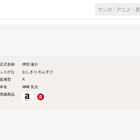
正式名称
押切 蓮介
ふりがな
おしきり れんすけ
血液型
A
本名
神崎
良太
関連商品