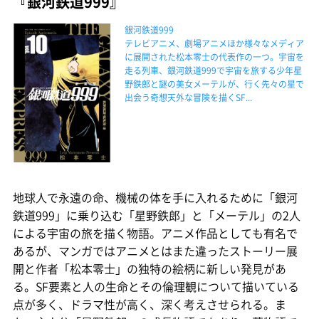
『銀河鉄道999』
銀河鉄道999
テレビアニメ、劇場アニメほか様々なメディア
に展開された松本零士の代表作の一つ。宇宙を
走る列車、銀河鉄道999で宇宙を旅する少年星
野鉄郎と謎の美女メーテルが、行く先々の星で
出会う奇想天外な冒険を描くSF...
地球人で永遠の命、機械の体を手に入れるために「銀河
鉄道999」に乗り込む「星野鉄郎」と「メーテル」の2人
による宇宙の旅を描く物語。アニメ作品としても有名で
あるが、マンガではアニメとはまた違ったストーリー展
開と作者「松本零士」の独特の絵柄に新しい発見があ
る。SF要素と人の生命とその倫理観について描いている
点が多く、ドラマ性が高く、深く考えさせられる。ま