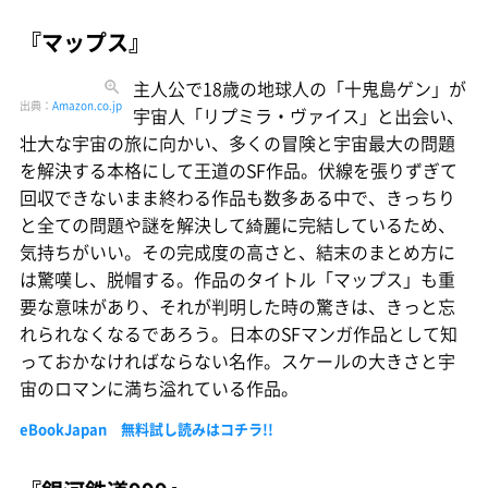
『マップス』
主人公で18歳の地球人の「十鬼島ゲン」が
出典：
Amazon.co.jp
宇宙人「リプミラ・ヴァイス」と出会い、
壮大な宇宙の旅に向かい、多くの冒険と宇宙最大の問題
を解決する本格にして王道のSF作品。伏線を張りずぎて
回収できないまま終わる作品も数多ある中で、きっちり
と全ての問題や謎を解決して綺麗に完結しているため、
気持ちがいい。その完成度の高さと、結末のまとめ方に
は驚嘆し、脱帽する。作品のタイトル「マップス」も重
要な意味があり、それが判明した時の驚きは、きっと忘
れられなくなるであろう。日本のSFマンガ作品として知
っておかなければならない名作。スケールの大きさと宇
宙のロマンに満ち溢れている作品。
eBookJapan 無料試し読みはコチラ!!