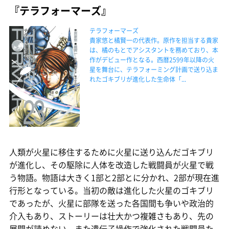
『テラフォーマーズ』
テラフォーマーズ
貴家悠と橘賢一の代表作。原作を担当する貴家
は、橘のもとでアシスタントを務めており、本
作がデビュー作となる。西暦2599年以降の火
星を舞台に、テラフォーミング計画で送り込ま
れたゴキブリが進化した生命体「...
人類が火星に移住するために火星に送り込んだゴキブリ
が進化し、その駆除に人体を改造した戦闘員が火星で戦
う物語。物語は大きく1部と2部とに分かれ、2部が現在進
行形となっている。当初の敵は進化した火星のゴキブリ
であったが、火星に部隊を送った各国間も争いや政治的
介入もあり、ストーリーは壮大かつ複雑さもあり、先の
展開が読めない。また遺伝子操作で強化された戦闘員た