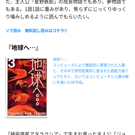
た、主人公「星野鉄郎」の成長物語でもあり、夢物語で
もある。1話1話に重みがあり、焦らずにじっくりゆっく
り噛みしめるように読んでもらいたい。
ソク読み 無料試し読みはコチラ!!
『地球へ…』
地球へ…
コンピュータにより徹底的に管理された人類
と、その中で突然変異的に産まれた超能力者ミ
ュウたちと、ひいてはコンピュータと人類の戦
いを描いたSF作品。
「植民惑星アタラクシア」で生まれ育った主人公「ジョ