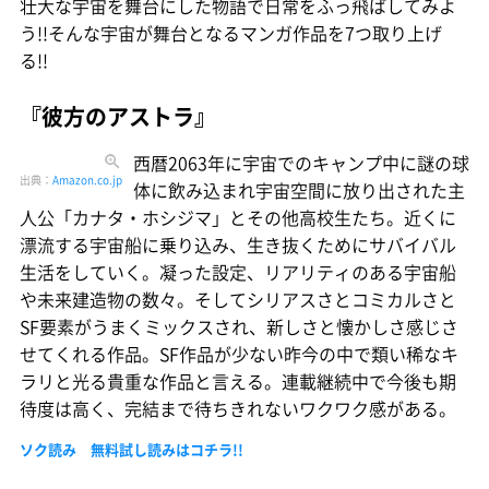
壮大な宇宙を舞台にした物語で日常をふっ飛ばしてみよ
う!!そんな宇宙が舞台となるマンガ作品を7つ取り上げ
る!!
『彼方のアストラ』
西暦2063年に宇宙でのキャンプ中に謎の球
出典：
Amazon.co.jp
体に飲み込まれ宇宙空間に放り出された主
人公「カナタ・ホシジマ」とその他高校生たち。近くに
漂流する宇宙船に乗り込み、生き抜くためにサバイバル
生活をしていく。凝った設定、リアリティのある宇宙船
や未来建造物の数々。そしてシリアスさとコミカルさと
SF要素がうまくミックスされ、新しさと懐かしさ感じさ
せてくれる作品。SF作品が少ない昨今の中で類い稀なキ
ラリと光る貴重な作品と言える。連載継続中で今後も期
待度は高く、完結まで待ちきれないワクワク感がある。
ソク読み 無料試し読みはコチラ!!