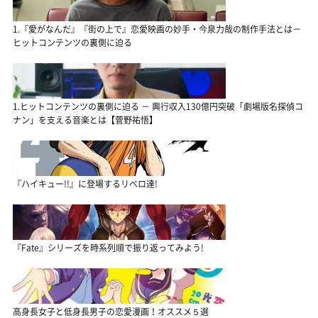
1.『愛がなんだ』『街の上で』恋愛映画の妙手・今泉力哉の制作手法とは－
ヒットコンテンツの裏側に迫る
1.ヒットコンテンツの裏側に迫る － 興行収入130億円突破「劇場版名探偵コ
ナン」を支える音楽とは【菅野祐悟】
『ハイキュー!!』に登場するリベロ達!
『Fate』シリーズを時系列順で振り返ってみよう!
高身長女子と低身長男子の恋愛漫画！オススメ５選