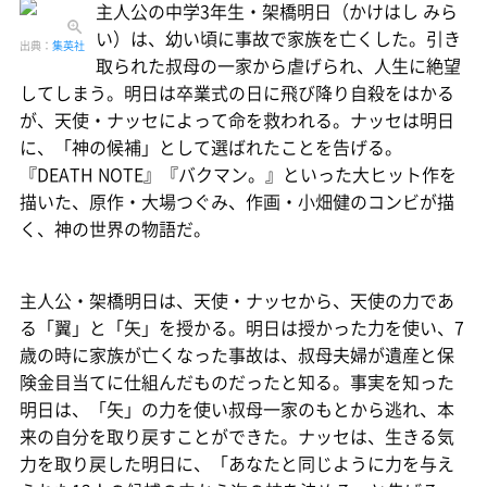
主人公の中学3年生・架橋明日（かけはし みら
い）は、幼い頃に事故で家族を亡くした。引き
出典：
集英社
取られた叔母の一家から虐げられ、人生に絶望
してしまう。明日は卒業式の日に飛び降り自殺をはかる
が、天使・ナッセによって命を救われる。ナッセは明日
に、「神の候補」として選ばれたことを告げる。
『DEATH NOTE』『バクマン。』といった大ヒット作を
描いた、原作・大場つぐみ、作画・小畑健のコンビが描
く、神の世界の物語だ。
主人公・架橋明日は、天使・ナッセから、天使の力であ
る「翼」と「矢」を授かる。明日は授かった力を使い、7
歳の時に家族が亡くなった事故は、叔母夫婦が遺産と保
険金目当てに仕組んだものだったと知る。事実を知った
明日は、「矢」の力を使い叔母一家のもとから逃れ、本
来の自分を取り戻すことができた。ナッセは、生きる気
力を取り戻した明日に、「あなたと同じように力を与え