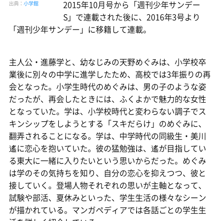
2015年10月号から「週刊少年サンデー
出典：
小学館
S」で連載された後に、2016年3号より
「週刊少年サンデー」に移籍して連載。
主人公・進藤学と、幼なじみの天野めぐみは、小学校卒
業後に別々の中学に進学したため、高校では3年振りの再
会となった。小学生時代のめぐみは、男の子のような姿
だったが、再会したときには、ふくよかで魅力的な女性
となっていた。学は、小学校時代と変わらない調子でス
キンシップをしようとする「スキだらけ」のめぐみに、
翻弄されることになる。学は、中学時代の同級生・美川
遙に恋心を抱いていた。彼の猛勉強は、遙が目指してい
る東大に一緒に入りたいという思いからだった。めぐみ
は学のその気持ちを知り、自分の恋心を抑えつつ、彼と
接していく。登場人物それぞれの思いが主軸となって、
試験や部活、夏休みといった、学生生活の様々なシーン
が描かれている。マンガペディアでは各話ごとの学生生