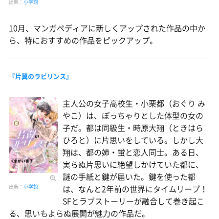
出典：
小学館
10月、マンガペディアに新しくアップされた作品の中か
ら、特におすすめの作品をピックアップ。
『片翼のラビリンス』
主人公の女子高校生・小栗都（おぐり み
やこ）は、ぽっちゃりとした体型の女の
子だ。都は同級生・時原大翔（ときはら
ひろと）に片思いをしている。しかし大
翔は、都の姉・蛍と恋人同士。ある日、
実らぬ片思いに絶望しかけていた都に、
謎の手紙と鍵が届いた。鍵を使った都
は、なんと2年前の世界にタイムリープ！
出典：
小学館
SFとラブストーリーが融合して巻き起こ
る、思いもよらぬ展開が魅力の作品だ。