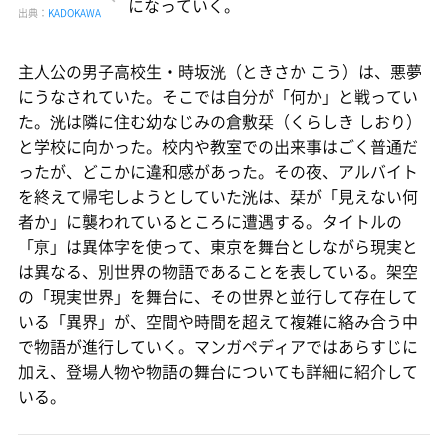
になっていく。
出典：
KADOKAWA
主人公の男子高校生・時坂洸（ときさか こう）は、悪夢
にうなされていた。そこでは自分が「何か」と戦ってい
た。洸は隣に住む幼なじみの倉敷栞（くらしき しおり）
と学校に向かった。校内や教室での出来事はごく普通だ
ったが、どこかに違和感があった。その夜、アルバイト
を終えて帰宅しようとしていた洸は、栞が「見えない何
者か」に襲われているところに遭遇する。タイトルの
「亰」は異体字を使って、東京を舞台としながら現実と
は異なる、別世界の物語であることを表している。架空
の「現実世界」を舞台に、その世界と並行して存在して
いる「異界」が、空間や時間を超えて複雑に絡み合う中
で物語が進行していく。マンガペディアではあらすじに
加え、登場人物や物語の舞台についても詳細に紹介して
いる。