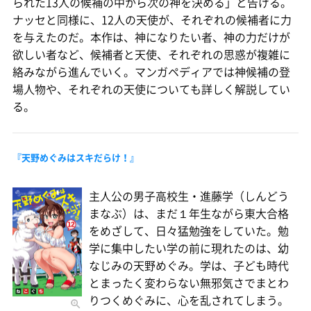
られた13人の候補の中から次の神を決める」と告げる。
ナッセと同様に、12人の天使が、それぞれの候補者に力
を与えたのだ。本作は、神になりたい者、神の力だけが
欲しい者など、候補者と天使、それぞれの思惑が複雑に
絡みながら進んでいく。マンガペディアでは神候補の登
場人物や、それぞれの天使についても詳しく解説してい
る。
『天野めぐみはスキだらけ！』
主人公の男子高校生・進藤学（しんどう
まなぶ）は、まだ１年生ながら東大合格
をめざして、日々猛勉強をしていた。勉
学に集中したい学の前に現れたのは、幼
なじみの天野めぐみ。学は、子ども時代
とまったく変わらない無邪気さでまとわ
りつくめぐみに、心を乱されてしまう。