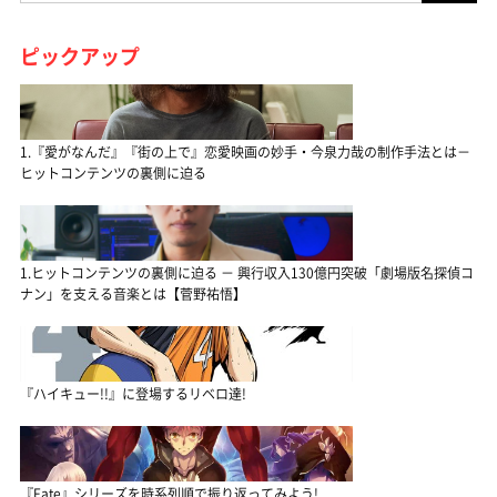
ピックアップ
1.『愛がなんだ』『街の上で』恋愛映画の妙手・今泉力哉の制作手法とは－
ヒットコンテンツの裏側に迫る
1.ヒットコンテンツの裏側に迫る － 興行収入130億円突破「劇場版名探偵コ
ナン」を支える音楽とは【菅野祐悟】
『ハイキュー!!』に登場するリベロ達!
『Fate』シリーズを時系列順で振り返ってみよう!