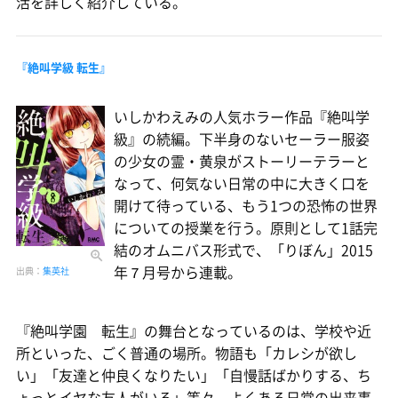
活を詳しく紹介している。
『絶叫学級 転生』
いしかわえみの人気ホラー作品『絶叫学
級』の続編。下半身のないセーラー服姿
の少女の霊・黄泉がストーリーテラーと
なって、何気ない日常の中に大きく口を
開けて待っている、もう1つの恐怖の世界
についての授業を行う。原則として1話完
結のオムニバス形式で、「りぼん」2015
年７月号から連載。
出典：
集英社
『絶叫学園 転生』の舞台となっているのは、学校や近
所といった、ごく普通の場所。物語も「カレシが欲し
い」「友達と仲良くなりたい」「自慢話ばかりする、ち
ょっとイヤな友人がいる」等々、よくある日常の出来事