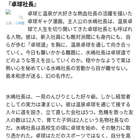
『卓球社長』
卓球と温泉が大好きな熱血社長の活躍を描いた
卓球ギャグ漫画。主人公の水嶋社長は、温泉卓
出典：
小学館
球で人生を切り開いてきた卓球社長とも呼ばれ
る人物。彼は、新入社員にも敵対派閥にも身内にも、自
らが歩む「卓球道」を胸に、温泉卓球を通して向き合っ
ていく。今日も襲いかかる難題に、水嶋社長は卓球道で
どのような答えを出していくのか。穏やかなようで実は
熱い心を秘めている水嶋社長の言動から目が離せない。
島本和彦が送る、幻の名作だ。
水嶋社長は、一見のんびりとした好々爺。しかし経営者
としての実力は凄まじい。彼は温泉卓球を通じて接する
人々に道を説き、立て直した会社は5つ。危機を救った友
人の数は12人で、育てた子供は2人という名物社長なの
だ。水嶋社長は高校生の頃に卓球を始め、その魅力に取
り憑かれた。卓球はただのスポーツではなく、自分を高