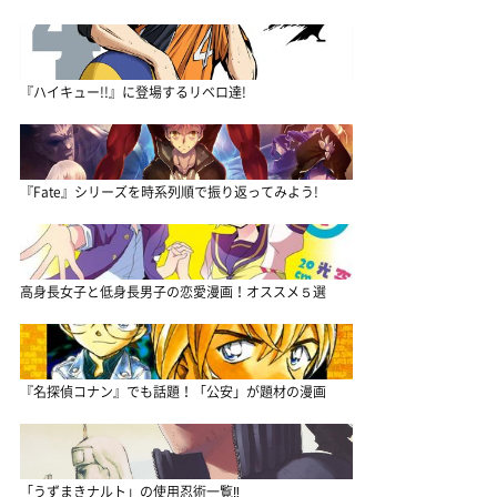
『ハイキュー!!』に登場するリベロ達!
『Fate』シリーズを時系列順で振り返ってみよう!
高身長女子と低身長男子の恋愛漫画！オススメ５選
『名探偵コナン』でも話題！「公安」が題材の漫画
「うずまきナルト」の使用忍術一覧‼