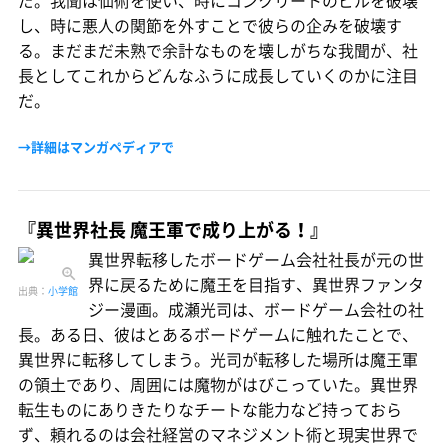
だ。我聞は仙術を使い、時にコンクリートのビルを破壊
し、時に悪人の関節を外すことで彼らの企みを破壊す
る。まだまだ未熟で余計なものを壊しがちな我聞が、社
長としてこれからどんなふうに成長していくのかに注目
だ。
→詳細はマンガペディアで
『異世界社長 魔王軍で成り上がる！』
異世界転移したボードゲーム会社社長が元の世
界に戻るために魔王を目指す、異世界ファンタ
出典：
小学館
ジー漫画。成瀬光司は、ボードゲーム会社の社
長。ある日、彼はとあるボードゲームに触れたことで、
異世界に転移してしまう。光司が転移した場所は魔王軍
の領土であり、周囲には魔物がはびこっていた。異世界
転生ものにありきたりなチートな能力など持っておら
ず、頼れるのは会社経営のマネジメント術と現実世界で