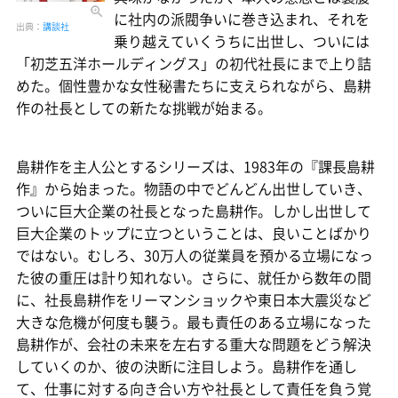
に社内の派閥争いに巻き込まれ、それを
出典：
講談社
乗り越えていくうちに出世し、ついには
「初芝五洋ホールディングス」の初代社長にまで上り詰
めた。個性豊かな女性秘書たちに支えられながら、島耕
作の社長としての新たな挑戦が始まる。
島耕作を主人公とするシリーズは、1983年の『課長島耕
作』から始まった。物語の中でどんどん出世していき、
ついに巨大企業の社長となった島耕作。しかし出世して
巨大企業のトップに立つということは、良いことばかり
ではない。むしろ、30万人の従業員を預かる立場になっ
た彼の重圧は計り知れない。さらに、就任から数年の間
に、社長島耕作をリーマンショックや東日本大震災など
大きな危機が何度も襲う。最も責任のある立場になった
島耕作が、会社の未来を左右する重大な問題をどう解決
していくのか、彼の決断に注目しよう。島耕作を通し
て、仕事に対する向き合い方や社長として責任を負う覚