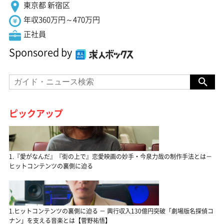
東京都 新宿区
年収360万円～470万円
正社員
Sponsored by
ピックアップ
1.『愛がなんだ』『街の上で』恋愛映画の妙手・今泉力哉の制作手法とは－
ヒットコンテンツの裏側に迫る
1.ヒットコンテンツの裏側に迫る － 興行収入130億円突破「劇場版名探偵コ
ナン」を支える音楽とは【菅野祐悟】