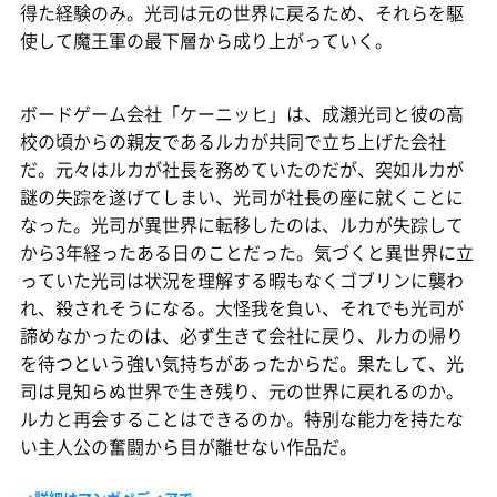
得た経験のみ。光司は元の世界に戻るため、それらを駆
使して魔王軍の最下層から成り上がっていく。
ボードゲーム会社「ケーニッヒ」は、成瀬光司と彼の高
校の頃からの親友であるルカが共同で立ち上げた会社
だ。元々はルカが社長を務めていたのだが、突如ルカが
謎の失踪を遂げてしまい、光司が社長の座に就くことに
なった。光司が異世界に転移したのは、ルカが失踪して
から3年経ったある日のことだった。気づくと異世界に立
っていた光司は状況を理解する暇もなくゴブリンに襲わ
れ、殺されそうになる。大怪我を負い、それでも光司が
諦めなかったのは、必ず生きて会社に戻り、ルカの帰り
を待つという強い気持ちがあったからだ。果たして、光
司は見知らぬ世界で生き残り、元の世界に戻れるのか。
ルカと再会することはできるのか。特別な能力を持たな
い主人公の奮闘から目が離せない作品だ。