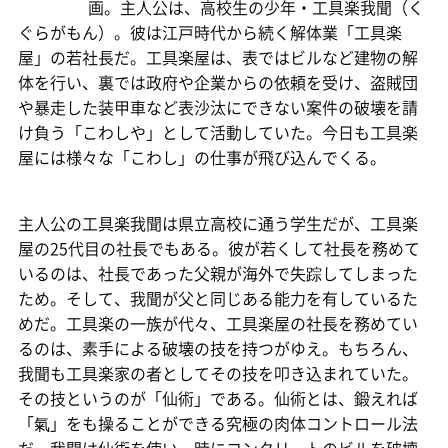
画。主人公は、高校生の少年・工具楽我聞（く
ぐらがもん）。彼は江戸時代から続く解体業「工具楽
屋」の若社長だ。工具楽屋は、表ではビルなど建物の解
体を行い、裏では政府や企業からの依頼を受け、盗賊団
や暴走した装甲車など表沙汰にできない案件の破壊を請
け負う「こわしや」として活動していた。今日も工具楽
屋には様々な「こわし」の仕事が飛び込んでくる。
主人公の工具楽我聞は県立高校に通う学生だが、工具楽
屋の25代目の社長でもある。彼が若くして社長を務めて
いるのは、社長であった父親が海外で失踪してしまった
ため。そして、我聞が父と同じある能力を有しているた
めだ。工具楽の一族が代々、工具楽屋の社長を務めてい
るのは、素手による破壊の技を持つがゆえ。もちろん、
我聞も工具楽家の者としてその技を叩き込まれていた。
その技というのが「仙術」である。仙術とは、鍛えれば
「氣」をも操ることができる究極の肉体コントロール法