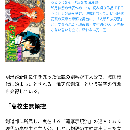
るろうに剣心 -明治剣客浪漫譚-
和月伸宏の代表作の一つ。読み切り作品『るろ
うに』の好評を受け、連載となった。明治時代
初頭の東京と京都を舞台に、「人斬り抜刀斎」
として知られた元暗殺者・緋村剣心が、人を殺
さない誓いを立て、斬れない刀「逆...
明治維新期に生き残った伝説の剣客が主人公で、戦国時
代に始まったとされる「飛天御剣流」という架空の流派
を会得している。
『高校生無頼控』
剣道部に所属し、実在する「薩摩示現流」の達人である
現代の高校生が主人公。しかし物語の主軸は出会った女