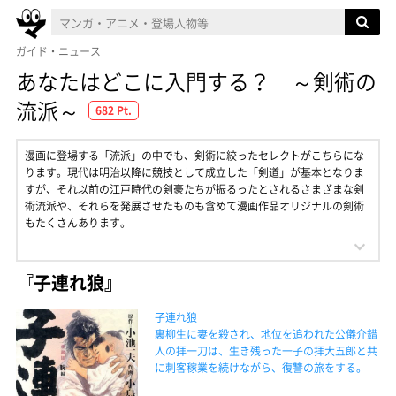
ガイド・ニュース
あなたはどこに入門する？ ～剣術の
流派～
682 Pt.
漫画に登場する「流派」の中でも、剣術に絞ったセレクトがこちらにな
ります。現代は明治以降に競技として成立した「剣道」が基本となりま
すが、それ以前の江戸時代の剣豪たちが振るったとされるさまざまな剣
術流派や、それらを発展させたものも含めて漫画作品オリジナルの剣術
もたくさんあります。
『子連れ狼』
子連れ狼
裏柳生に妻を殺され、地位を追われた公儀介錯
人の拝一刀は、生き残った一子の拝大五郎と共
に刺客稼業を続けながら、復讐の旅をする。