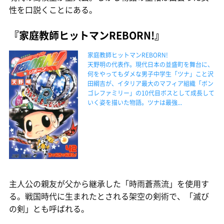
性を口説くことにある。
『家庭教師ヒットマンREBORN!』
家庭教師ヒットマンREBORN!
天野明の代表作。現代日本の並盛町を舞台に、
何をやってもダメな男子中学生「ツナ」こと沢
田綱吉が、イタリア最大のマフィア組織「ボン
ゴレファミリー」の10代目ボスとして成長して
いく姿を描いた物語。ツナは最強...
主人公の親友が父から継承した「時雨蒼燕流」を使用す
る。戦国時代に生まれたとされる架空の剣術で、「滅び
の剣」とも呼ばれる。