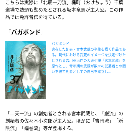
こちらは実際に「北辰一刀流」桶町（おけちょう）千葉
道場で塾頭も勤めたとされる坂本竜馬が主人公。この作
品では免許皆伝を得ている。
『バガボンド』
バガボンド
実在した剣豪・宮本武蔵の半生を描く作品であ
る。現代における武蔵のイメージを決定づけた
とされる吉川英治作の大衆小説『宮本武蔵』を
原作とし、青年期の武蔵が数々の武芸者との闘
いを経て剣者としての自己を確立し...
「二天一流」の創始者とされる宮本武蔵と、「巌流」の
創始者の佐々木小次郎が主人公。ほかに「吉岡流」「新
陰流」「鐘巻流」等が登場する。