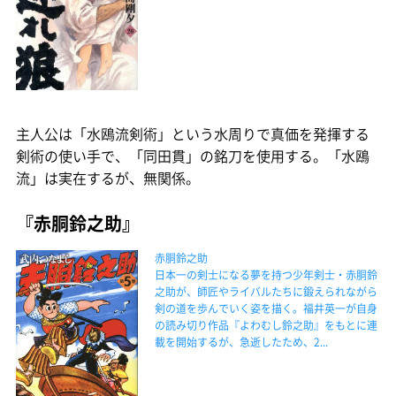
主人公は「水鴎流剣術」という水周りで真価を発揮する
剣術の使い手で、「同田貫」の銘刀を使用する。「水鴎
流」は実在するが、無関係。
『赤胴鈴之助』
赤胴鈴之助
日本一の剣士になる夢を持つ少年剣士・赤胴鈴
之助が、師匠やライバルたちに鍛えられながら
剣の道を歩んでいく姿を描く。福井英一が自身
の読み切り作品『よわむし鈴之助』をもとに連
載を開始するが、急逝したため、2...