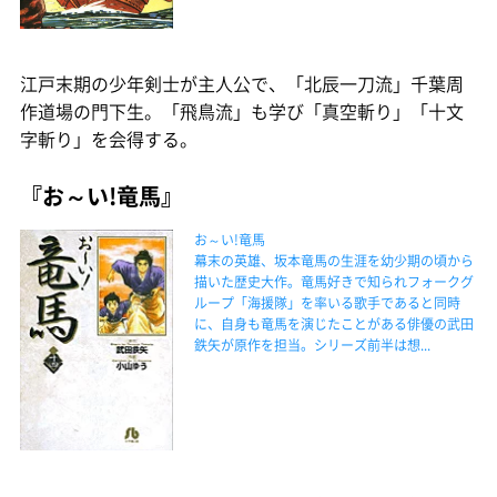
江戸末期の少年剣士が主人公で、「北辰一刀流」千葉周
作道場の門下生。「飛鳥流」も学び「真空斬り」「十文
字斬り」を会得する。
『お～い!竜馬』
お～い!竜馬
幕末の英雄、坂本竜馬の生涯を幼少期の頃から
描いた歴史大作。竜馬好きで知られフォークグ
ループ「海援隊」を率いる歌手であると同時
に、自身も竜馬を演じたことがある俳優の武田
鉄矢が原作を担当。シリーズ前半は想...