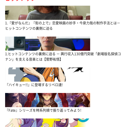
1.『愛がなんだ』『街の上で』恋愛映画の妙手・今泉力哉の制作手法とは－
ヒットコンテンツの裏側に迫る
1.ヒットコンテンツの裏側に迫る － 興行収入130億円突破「劇場版名探偵コ
ナン」を支える音楽とは【菅野祐悟】
『ハイキュー!!』に登場するリベロ達!
『Fate』シリーズを時系列順で振り返ってみよう!