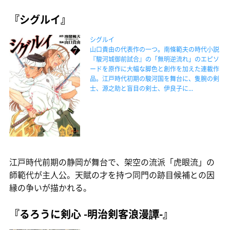
『シグルイ』
シグルイ
山口貴由の代表作の一つ。南條範夫の時代小説
『駿河城御前試合』の「無明逆流れ」のエピソ
ードを原作に大幅な脚色と創作を加えた連載作
品。江戸時代初期の駿河国を舞台に、隻腕の剣
士、源之助と盲目の剣士、伊良子に...
江戸時代前期の静岡が舞台で、架空の流派「虎眼流」の
師範代が主人公。天賦の才を持つ同門の跡目候補との因
縁の争いが描かれる。
『るろうに剣心 -明治剣客浪漫譚-』