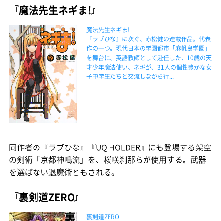
『魔法先生ネギま!』
魔法先生ネギま!
『ラブひな』に次ぐ、赤松健の連載作品。代表
作の一つ。現代日本の学園都市「麻帆良学園」
を舞台に、英語教師として赴任した、10歳の天
才少年魔法使い、ネギが、31人の個性豊かな女
子中学生たちと交流しながら行...
同作者の『ラブひな』『UQ HOLDER』にも登場する架空
の剣術「京都神鳴流」を、桜咲刹那らが使用する。武器
を選ばない退魔術ともされる。
『裏剣道ZERO』
裏剣道ZERO