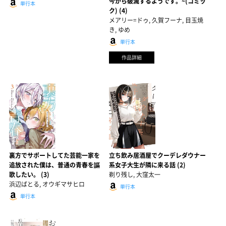
今から破滅するようです。~(コミッ
単行本
ク) (4)
メアリー=ドゥ, 久賀フーナ, 目玉焼
き, ゆめ
単行本
作品詳細
裏方でサポートしてた芸能一家を
立ち飲み居酒屋でクーデレダウナー
追放された僕は、普通の青春を謳
系女子大生が隣に来る話 (2)
歌したい。 (3)
剃り残し, 大窪太一
浜辺ばとる, オウギマサヒロ
単行本
単行本