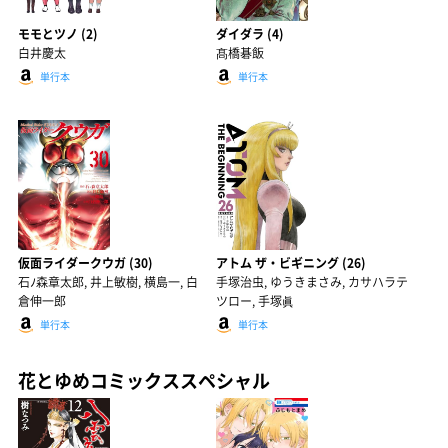
モモとツノ (2)
ダイダラ (4)
白井慶太
髙橋碁飯
単行本
単行本
仮面ライダークウガ (30)
アトム ザ・ビギニング (26)
石ﾉ森章太郎, 井上敏樹, 横島一, 白
手塚治虫, ゆうきまさみ, カサハラテ
倉伸一郎
ツロー, 手塚眞
単行本
単行本
花とゆめコミックススペシャル