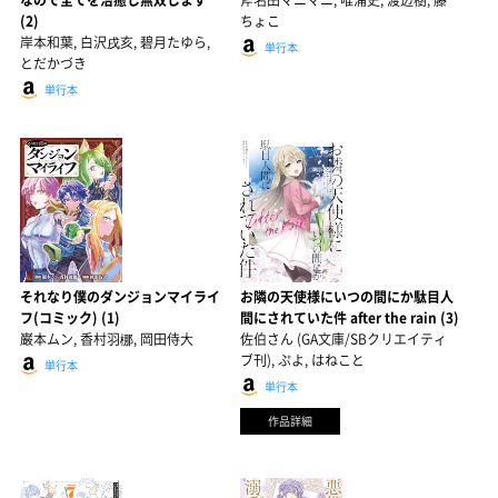
なので全てを治癒し無双します
斧名田マニマニ, 唯浦史, 渡辺樹, 藤
(2)
ちょこ
岸本和葉, 白沢戌亥, 碧月たゆら,
単行本
とだかづき
単行本
それなり僕のダンジョンマイライ
お隣の天使様にいつの間にか駄目人
フ(コミック) (1)
間にされていた件 after the rain (3)
巌本ムン, 香村羽梛, 岡田侍大
佐伯さん (GA文庫/SBクリエイティ
ブ刊), ぷよ, はねこと
単行本
単行本
作品詳細