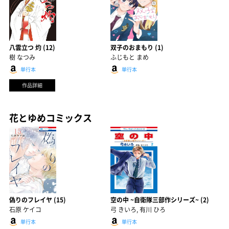
八雲立つ 灼 (12)
双子のおまもり (1)
樹 なつみ
ふじもと まめ
単行本
単行本
作品詳細
花とゆめコミックス
偽りのフレイヤ (15)
空の中 ~自衛隊三部作シリーズ~ (2)
石原 ケイコ
弓 きいろ, 有川 ひろ
単行本
単行本