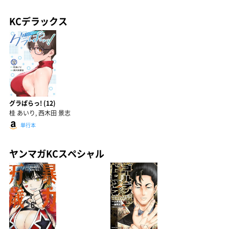
KCデラックス
グラぱらっ! (12)
桂 あいり, 西木田 景志
単行本
ヤンマガKCスペシャル