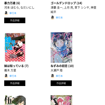
暴力万歳 (6)
ゴールデンドロップ (14)
河本 ほむら, なだいにし
津覇 圭一, 上月 亮, 草下 シンヤ, 神里
純平
単行本
単行本
作品詳細
妹は知っている (7)
ねずみの初恋 (10)
雁木 万里
大瀬戸 陸
単行本
単行本
作品詳細
作品詳細