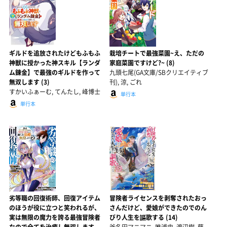
ギルドを追放されたけどもふもふ
栽培チートで最強菜園~え、ただの
神獣に授かった神スキル【ランダ
家庭菜園ですけど?~ (8)
ム錬金】で最強のギルドを作って
九頭七尾(GA文庫/SBクリエイティブ
無双します (3)
刊), 涼, ごれ
すかいふぁーむ, てんたし, 峰博士
単行本
単行本
劣等職の回復術師、回復アイテム
冒険者ライセンスを剥奪されたおっ
のほうが役に立つと笑われるが、
さんだけど、愛娘ができたのでのん
実は無限の魔力を誇る最強冒険者
びり人生を謳歌する (14)