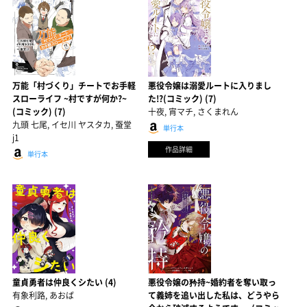
万能「村づくり」チートでお手軽
悪役令嬢は溺愛ルートに入りまし
スローライフ ~村ですが何か?~
た!?(コミック) (7)
(コミック) (7)
十夜, 宵マチ, さくまれん
九頭 七尾, イセ川 ヤスタカ, 蚕堂
単行本
j1
作品詳細
単行本
童貞勇者は仲良くシたい (4)
悪役令嬢の矜持~婚約者を奪い取っ
有象利路, あおば
て義姉を追い出した私は、どうやら