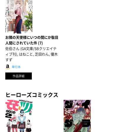
お隣の天使様にいつの間にか駄目
人間にされていた件 (7)
佐伯さん (GA文庫/SBクリエイテ
ィブ刊), はねこと, 芝田わん, 優木
すず
単行本
作品詳細
ヒーローズコミックス