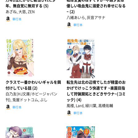
万年2位だからと勘当された少
私は生贄のはずですが~不遇少女は
年、無自覚に無双する (5)
優しい吸血鬼に溺愛され幸せになる
あざね, 大慈, ZEN
~ (2)
八緒あいら, 灰音アサナ
単行本
単行本
クラスで一番かわいいギャルを餌
転生先は北の辺境でしたが精霊のお
付けしている話 (2)
かげでけっこう快適です ~楽園目指
白乃友(HJ文庫/ホビージャパン
して狩猟開拓ときどきサウナ~(コミ
刊), 兎屋ドットコム, ぶし
ック) (4)
風楼, Lard, 緑川葉, 高橋佑輔
単行本
単行本