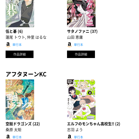
伍と碁 (6)
サタノファニ (37)
蓮尾 トウト, 仲里 はるな
山田 恵庸
単行本
単行本
作品詳細
作品詳細
アフタヌーンKC
空挺ドラゴンズ (22)
エルフのモンちゃん高校生!! (2)
桑原 太矩
志羽 よう
単行本
単行本