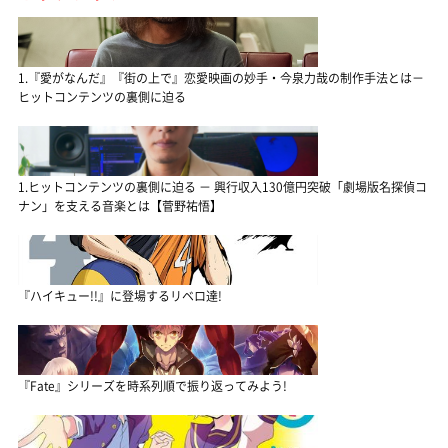
1.『愛がなんだ』『街の上で』恋愛映画の妙手・今泉力哉の制作手法とは－
ヒットコンテンツの裏側に迫る
1.ヒットコンテンツの裏側に迫る － 興行収入130億円突破「劇場版名探偵コ
ナン」を支える音楽とは【菅野祐悟】
『ハイキュー!!』に登場するリベロ達!
『Fate』シリーズを時系列順で振り返ってみよう!