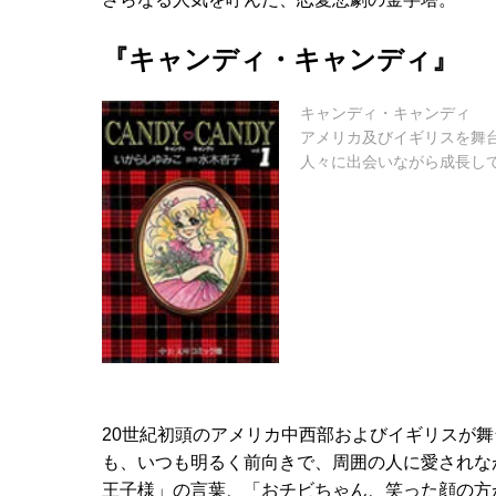
『キャンディ・キャンディ』
キャンディ・キャンディ
アメリカ及びイギリスを舞
人々に出会いながら成長し
20世紀初頭のアメリカ中西部およびイギリスが
も、いつも明るく前向きで、周囲の人に愛されな
王子様」の言葉、「おチビちゃん、笑った顔の方