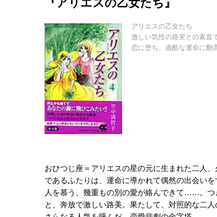
『アリエスの乙女たち』
アリエスの乙女たち
激しい気性の路実との素直
恋に堕ち、過酷な運命に翻
おひつじ座＝アリエスの星の元に生まれた二人、
であるふたりは、運命に導かれて偶然の出会いを
人を慕う、幾重もの別の愛が絡んできて……。つ
と、奔放で激しい路美。果たして、対照的な二人
さらなる人気を呼んだ、恋愛悲劇の金字塔。