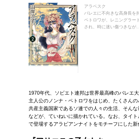
アラベスク
バレエに不向きな高身長を
ペトロワが、レニングラー
され、時に迷い傷つきなが..
1970年代、ソビエト連邦は世界最高峰のバレエ
主人公のノンナ・ペトロワをはじめ、たくさんの
共産主義国家であるソ連での人々の生活、そんな
などが、ていねいに描かれている。なお、タイト
で登場するアラビアンナイトをモチーフにした新