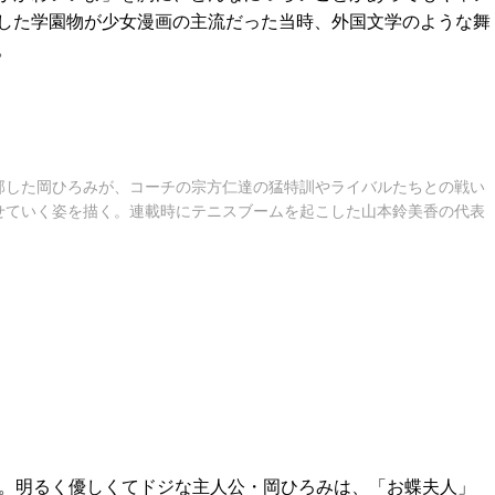
した学園物が少女漫画の主流だった当時、外国文学のような舞
。
部した岡ひろみが、コーチの宗方仁達の猛特訓やライバルたちとの戦い
せていく姿を描く。連載時にテニスブームを起こした山本鈴美香の代表
画。明るく優しくてドジな主人公・岡ひろみは、「お蝶夫人」