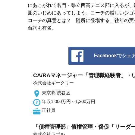
にあこがれて名門・県立西高テニス部に入るが、
囲のいじめにあってしまう。コーチの厳しいシゴ
コーチの真意とは？ 随所に登場する、往年の実
台詞も有名。
Facebookでシェ
CA/RAマネージャー「管理職経験者」・/
株式会社ギークリー
東京都 渋谷区
年収1,000万円～1,300万円
正社員
「債権管理部」債権管理・督促「リーダー候
株式会社ラボル