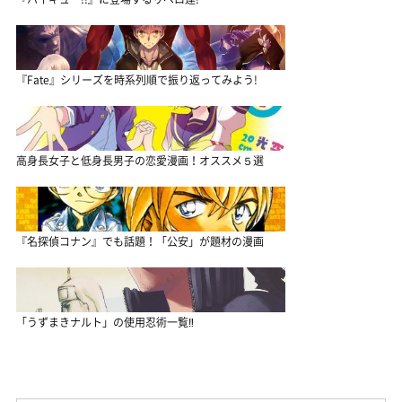
『Fate』シリーズを時系列順で振り返ってみよう!
高身長女子と低身長男子の恋愛漫画！オススメ５選
『名探偵コナン』でも話題！「公安」が題材の漫画
「うずまきナルト」の使用忍術一覧‼