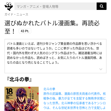
ガイド・ニュース
選びぬかれたバトル漫画集。再読必
至！
43 Pt.
バトル漫画といえば、週刊少年ジャンプ黄金期の作品群を思い浮かべる
読者も多いのではないでしょうか。ここに挙がった作品はどれも、世
代・国内外を問わず大人気のロングラン作品ばかり。雑誌連載当時には
読めなかった作品も、読めばきっと、お気に入りのバトル漫画同様、あ
なたの血となり肉となることでしょう。
『北斗の拳』
北斗の拳
原作の武論尊、漫画の原哲夫両者の代表作。核
戦争の後、暴力が全てを支配する無秩序状態に
なった世界。北斗神拳の伝承者であるケンシロ
ウは、そんな世紀末世界を恐怖と力で支配しよ