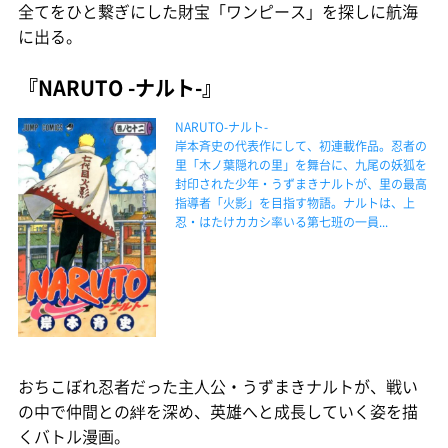
全てをひと繋ぎにした財宝「ワンピース」を探しに航海
に出る。
『NARUTO -ナルト-』
NARUTO-ナルト-
岸本斉史の代表作にして、初連載作品。忍者の
里「木ノ葉隠れの里」を舞台に、九尾の妖狐を
封印された少年・うずまきナルトが、里の最高
指導者「火影」を目指す物語。ナルトは、上
忍・はたけカカシ率いる第七班の一員...
おちこぼれ忍者だった主人公・うずまきナルトが、戦い
の中で仲間との絆を深め、英雄へと成長していく姿を描
くバトル漫画。