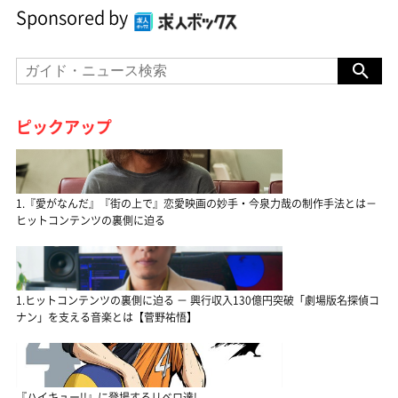
Sponsored by
ピックアップ
1.『愛がなんだ』『街の上で』恋愛映画の妙手・今泉力哉の制作手法とは－
ヒットコンテンツの裏側に迫る
1.ヒットコンテンツの裏側に迫る － 興行収入130億円突破「劇場版名探偵コ
ナン」を支える音楽とは【菅野祐悟】
『ハイキュー!!』に登場するリベロ達!