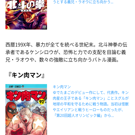
うとする義兄・ラオウに立ち向かう...
西暦199X年、暴力が全てを統べる世紀末。北斗神拳の伝
承者であるケンシロウが、恐怖と力での支配を目論む義
兄・ラオウや、数々の強敵に立ち向かうバトル漫画。
『キン肉マン』
キン肉マン
ゆでたまごのデビュー作にして、代表作。キン
肉星の王子である「キン肉マン」ことスグルが
地球の平和を守るために戦う物語。当初は怪獣
やエイリアンと戦うヒーローものだったが、
「第20回超人オリンピック編」から...