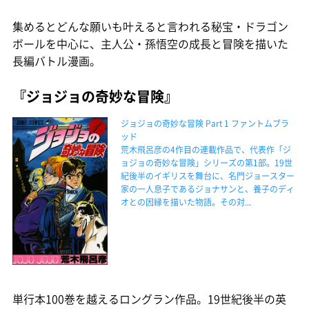
集めるとどんな願いも叶えると言われる秘宝・ドラゴン
ボールを中心に、主人公・孫悟空の成長と冒険を描いた
長編バトル漫画。
『ジョジョの奇妙な冒険』
ジョジョの奇妙な冒険 Part 1 ファントムブラ
ッド
荒木飛呂彦の4作目の連載作品で、代表作「ジ
ョジョの奇妙な冒険」シリーズの第1部。19世
紀後半のイギリスを舞台に、名門ジョースター
家の一人息子であるジョナサンと、養子のディ
オとの因縁を描いた物語。その対...
単行本100巻を越えるロングラン作品。19世紀後半の英