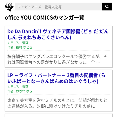
office YOU COMICSのマンガ一覧
Do Da Dancin'! ヴェネチア国際編 (どぅ だ だん
しん ゔぇねちあこくさいへん)
カテゴリ : 漫画
作者 : 槇村 さとる
桜庭鯛子はヤングバレエコンクールで優勝するが、そ
れは国際舞台への足がかりに過ぎなかった。全 …
LP ～ライフ・パートナー～ 3番目の配偶者 (ら
いふぱーとなーさんばんめのはいぐうしゃ)
カテゴリ : 漫画
作者 : おざわ ゆき
東京で美容室を営むミチルのもとに、父親が倒れたと
の連絡が入る。故郷に駆けつけたミチルの前に …