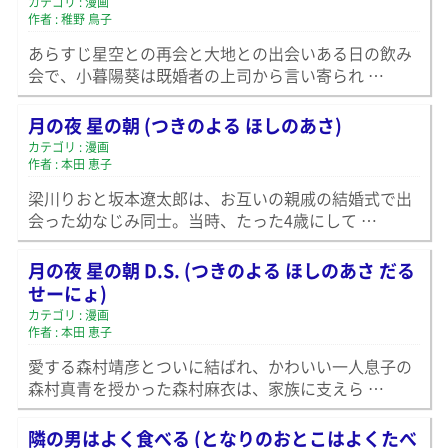
カテゴリ : 漫画
作者 : 稚野 鳥子
あらすじ星空との再会と大地との出会いある日の飲み
会で、小暮陽葵は既婚者の上司から言い寄られ …
月の夜 星の朝 (つきのよる ほしのあさ)
カテゴリ : 漫画
作者 : 本田 恵子
梁川りおと坂本遼太郎は、お互いの親戚の結婚式で出
会った幼なじみ同士。当時、たった4歳にして …
月の夜 星の朝 D.S. (つきのよる ほしのあさ だる
せーにょ)
カテゴリ : 漫画
作者 : 本田 恵子
愛する森村靖彦とついに結ばれ、かわいい一人息子の
森村真青を授かった森村麻衣は、家族に支えら …
隣の男はよく食べる (となりのおとこはよくたべ