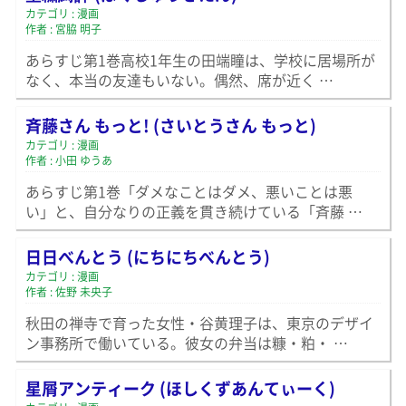
カテゴリ : 漫画
作者 : 宮脇 明子
あらすじ第1巻高校1年生の田端瞳は、学校に居場所が
なく、本当の友達もいない。偶然、席が近く …
斉藤さん もっと! (さいとうさん もっと)
カテゴリ : 漫画
作者 : 小田 ゆうあ
あらすじ第1巻「ダメなことはダメ、悪いことは悪
い」と、自分なりの正義を貫き続けている「斉藤 …
日日べんとう (にちにちべんとう)
カテゴリ : 漫画
作者 : 佐野 未央子
秋田の禅寺で育った女性・谷黄理子は、東京のデザイ
ン事務所で働いている。彼女の弁当は糠・粕・ …
星屑アンティーク (ほしくずあんてぃーく)