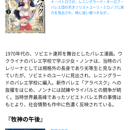
ナ・ペトロワが、レニングラード・キーロフ・
バレエ団の天才ソリストユーリ・ミロノフに実
力を見出され、時に迷い傷つきなが...
1970年代の、ソビエト連邦を舞台としたバレエ漫画。ウ
クライナのバレエ学校で学ぶ少女・ノンナは、当時のバ
レリーナとしては規格外の長身であり劣等生と見なされ
ていたが、ソビエトのユーリに見出され、レニングラー
ドのバレエ学校に編入。新作バレエ「アラベスク」への
抜擢をはじめ、ノンナには試練やライバルとの競争が続
く。当時世界最高峰であったソビエトバレエ界の事情は
もとより、社会情勢も作中に色濃く反映されている。
『牧神の午後』