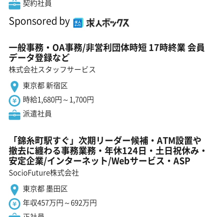
契約社員
Sponsored by
一般事務・OA事務/非営利団体時短 17時終業 会員
データ登録など
株式会社スタッフサービス
東京都 新宿区
時給1,680円～1,700円
派遣社員
「錦糸町駅すぐ」次期リーダー候補・ATM設置や
撤去に纏わる事務業務・年休124日・土日祝休み・
安定企業/インターネット/Webサービス・ASP
SocioFuture株式会社
東京都 墨田区
年収457万円～692万円
正社員