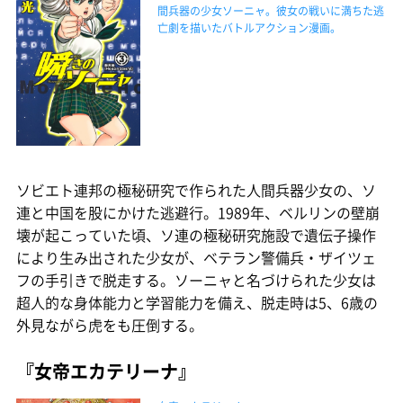
間兵器の少女ソーニャ。彼女の戦いに満ちた逃
亡劇を描いたバトルアクション漫画。
ソビエト連邦の極秘研究で作られた人間兵器少女の、ソ
連と中国を股にかけた逃避行。1989年、ベルリンの壁崩
壊が起こっていた頃、ソ連の極秘研究施設で遺伝子操作
により生み出された少女が、ベテラン警備兵・ザイツェ
フの手引きで脱走する。ソーニャと名づけられた少女は
超人的な身体能力と学習能力を備え、脱走時は5、6歳の
外見ながら虎をも圧倒する。
『女帝エカテリーナ』