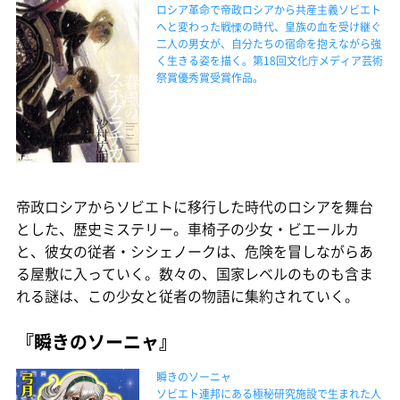
ロシア革命で帝政ロシアから共産主義ソビエト
へと変わった戦慄の時代、皇族の血を受け継ぐ
二人の男女が、自分たちの宿命を抱えながら強
く生きる姿を描く。第18回文化庁メディア芸術
祭賞優秀賞受賞作品。
帝政ロシアからソビエトに移行した時代のロシアを舞台
とした、歴史ミステリー。車椅子の少女・ビエールカ
と、彼女の従者・シシェノークは、危険を冒しながらあ
る屋敷に入っていく。数々の、国家レベルのものも含ま
れる謎は、この少女と従者の物語に集約されていく。
『瞬きのソーニャ』
瞬きのソーニャ
ソビエト連邦にある極秘研究施設で生まれた人