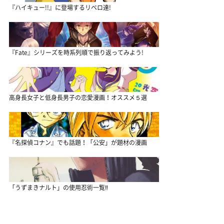
『ハイキュー!!』に登場するリベロ達!
『Fate』シリーズを時系列順で振り返ってみよう!
高身長女子と低身長男子の恋愛漫画！オススメ５選
『名探偵コナン』でも話題！「公安」が題材の漫画
「うずまきナルト」の使用忍術一覧‼