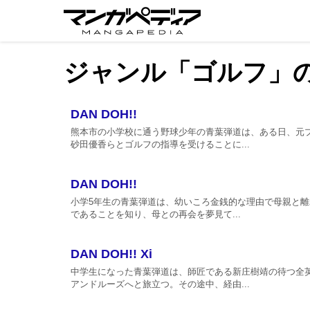
ジャンル「ゴルフ」
DAN DOH!!
熊本市の小学校に通う野球少年の青葉弾道は、ある日、元
砂田優香らとゴルフの指導を受けることに...
DAN DOH!!
小学5年生の青葉弾道は、幼いころ金銭的な理由で母親と
であることを知り、母との再会を夢見て...
DAN DOH!! Xi
中学生になった青葉弾道は、師匠である新庄樹靖の待つ全
アンドルーズへと旅立つ。その途中、経由...