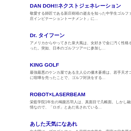
DAN DOH!!ネクストジェネレーション
敬愛する師匠である新庄樹靖の逝去を知った中学生ゴルファ
庄インビテーショントーナメント」に...
Dr. タイフーン
アメリカからやってきた泉大風は、女好きで金に汚く性格
った。突如、日本のゴルフツアーに参加し...
KING GOLF
最強最悪のケンカ屋である主人公の優木蒼甫は、若手天才
に喧嘩を売ったことで、ゴルフ対決をする...
ROBOT×LASERBEAM
栄藍学院1年生の鳩腹呂羽人は、真面目で几帳面。しかし
情なので、「ロボ」とあだ名されている...
あした天気になあれ