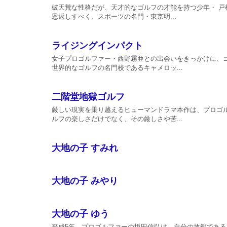
破天荒な性格だが、天才的なゴルフの才能を持つ少年・ 
恩返しすべく、スポーツの名門・東京明...
ライジングインパクト
女子プロゴルファー・西野霧亜との出会いをきっかけに、
世界的なゴルフの名門校であるキャメロッ...
二階堂地獄ゴルフ
厳しい現実を乗り越えるヒューマンドラマ本作は、プロゴ
ルフの楽しさだけでなく、その厳しさや苦...
大地の子 すみれ
大地の子 みやり
大地の子 ゆう
平成5年、プロゴルファーの坂田信弘は、自分の故郷であ