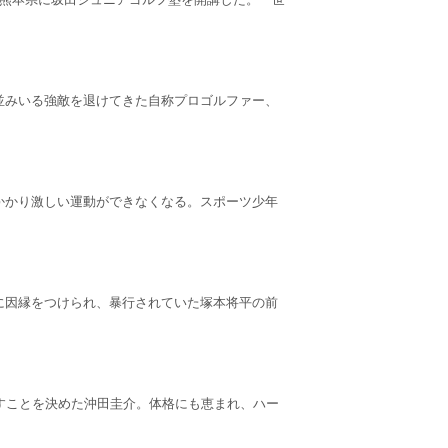
並みいる強敵を退けてきた自称プロゴルファー、
かかり激しい運動ができなくなる。スポーツ少年
に因縁をつけられ、暴行されていた塚本将平の前
すことを決めた沖田圭介。体格にも恵まれ、ハー