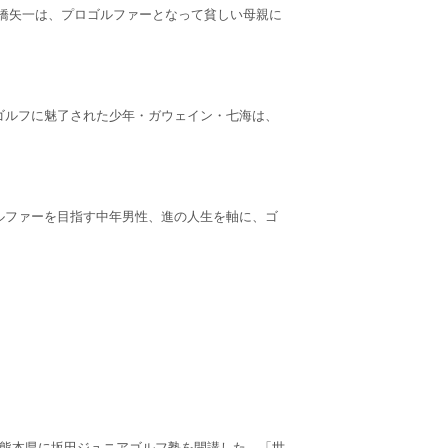
戸橋矢一は、プロゴルファーとなって貧しい母親に
ゴルフに魅了された少年・ガウェイン・七海は、
ルファーを目指す中年男性、進の人生を軸に、ゴ
る熊本県に坂田ジュニアゴルフ塾を開講した。「世