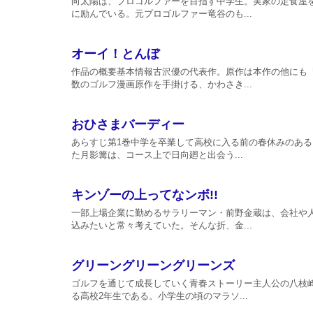
向太陽は、プロゴルファーを目指す中学生。実家の定食屋
に励んでいる。元プロゴルファー竜谷のも...
オーイ！とんぼ
作品の概要基本情報古沢優の代表作。原作は本作の他にも
数のゴルフ漫画原作を手掛ける、かわさき...
おひさまバーディー
あらすじ第1巻中学を卒業して高校に入る前の春休みのあ
た月影篝は、コース上で日向廻と出会う...
キンゾーの上ってなンボ!!
一部上場企業に勤めるサラリーマン・前野金蔵は、会社や
込みたいと常々考えていた。そんな折、金...
グリーングリーングリーンズ
ゴルフを通じて成長していく青春ストーリー主人公の八枝
る高校2年生である。小学生の頃のマラソ...