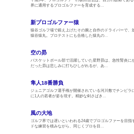
界に通用するプロゴルファーを育成する...
新プロゴルファー猿
猿谷ゴルフ場で鍛え上げたその腕と自作のドライバーで、
猿谷猿丸。プロテストにも合格した猿丸の...
空の昴
バスケットボール部で活躍していた星野昴は、急性腎炎に
だった昴は悲しみに打ちひしがれるが、あ...
隼人18番勝負
ジュニアゴルフ選手権が開催されている河川敷でチンピラ
に1人の若者が姿を現す。精妙な剣さばき...
風の大地
ゴルフ界では遅いといわれる24歳でプロゴルファーを目指
ドな練習を積みながら、同じくプロを目...