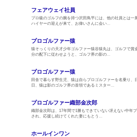
フェアウェイ社員
プロ級のゴルフの腕を持つ沢田鳥平には、他の社員とは一
ハイヤーの迎えが来て、お偉いさんに会い...
プロゴルファー猿
猿そっくりの天才少年ゴルファー猿谷猿丸は、ゴルフで賞
分の配下に従わせようと、ゴルフ界の影の...
プロゴルファー猿
田舎で暮らす野生児、猿は自らプロゴルファーを名乗り、
日、猿は影のゴルフ界の首領であるミスター...
プロゴルファー織部金次郎
織部金次郎は、17年間で1勝もできていない冴えない中年
され、応援し続けてくれた妻にもとう...
ホールインワン