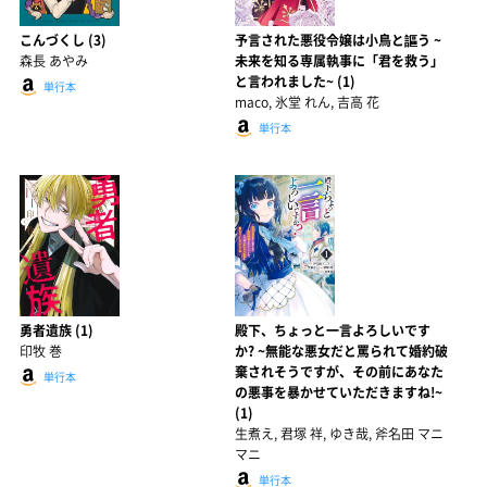
こんづくし (3)
予言された悪役令嬢は小鳥と謳う ~
森長 あやみ
未来を知る専属執事に「君を救う」
と言われました~ (1)
単行本
maco, 氷堂 れん, 吉高 花
単行本
勇者遺族 (1)
殿下、ちょっと一言よろしいです
印牧 巻
か? ~無能な悪女だと罵られて婚約破
棄されそうですが、その前にあなた
単行本
の悪事を暴かせていただきますね!~
(1)
生煮え, 君塚 祥, ゆき哉, 斧名田 マニ
マニ
単行本