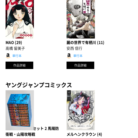
MAO (29)
麗の世界で有栖川 (11)
高橋 留美子
安西 信行
単行本
単行本
作品詳細
作品詳細
ヤングジャンプコミックス
キングダム BOXセット 2 馬陽防
衛戦・山陽攻略戦
メルヘンクラウン (4)