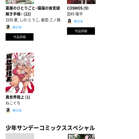
薬屋のひとりごと~猫猫の後宮謎
COSMOS (9)
解き手帳~ (22)
田村 隆平
日向 夏, しの とうこ, 倉田 三ノ路
単行本
単行本
作品詳細
作品詳細
異世界陸上 (1)
ねこぐち
単行本
少年サンデーコミックススペシャル