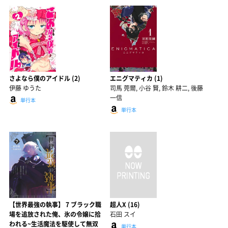
さよなら僕のアイドル (2)
エニグマティカ (1)
伊藤 ゆうた
司馬 莞爾, 小谷 賢, 鈴木 耕二, 後藤
一信
単行本
単行本
【世界最強の執事】 7 ブラック職
超人X (16)
場を追放された俺、氷の令嬢に拾
石田 スイ
われる~生活魔法を駆使して無双
単行本