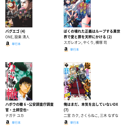
バグエゴ (4)
ぼくの壊れた正義はループする異世
ONE, 設楽 清人
界で愛と罪を天秤にかける (2)
スガレオン, やくり, 横塚 司
単行本
単行本
ハボウの轍 6 ~公安調査庁調査
俺はまだ、本気を出していないDX
官・土師空也~
(7)
ナガテ ユカ
二宮 カク, さくらねこ, 三木 なずな
単行本
単行本