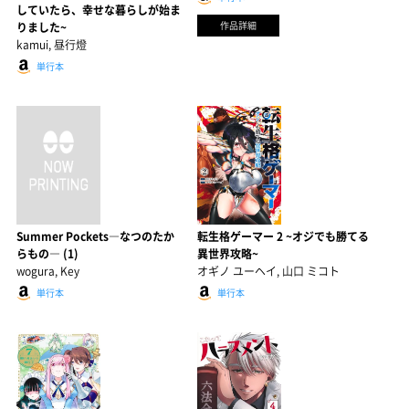
していたら、幸せな暮らしが始ま
作品詳細
りました~
kamui, 昼行燈
単行本
Summer Pockets―なつのたか
転生格ゲーマー 2 ~オジでも勝てる
らもの― (1)
異世界攻略~
wogura, Key
オギノ ユーヘイ, 山口 ミコト
単行本
単行本