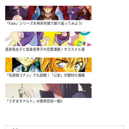
『Fate』シリーズを時系列順で振り返ってみよう!
高身長女子と低身長男子の恋愛漫画！オススメ５選
『名探偵コナン』でも話題！「公安」が題材の漫画
「うずまきナルト」の使用忍術一覧‼