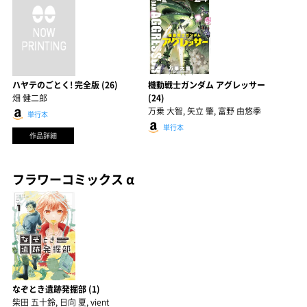
ハヤテのごとく! 完全版 (26)
機動戦士ガンダム アグレッサー
畑 健二郎
(24)
万乗 大智, 矢立 肇, 富野 由悠季
単行本
単行本
作品詳細
フラワーコミックス α
なぞとき遺跡発掘部 (1)
柴田 五十鈴, 日向 夏, vient