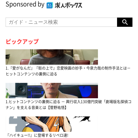
Sponsored by
ピックアップ
1.『愛がなんだ』『街の上で』恋愛映画の妙手・今泉力哉の制作手法とは－
ヒットコンテンツの裏側に迫る
1.ヒットコンテンツの裏側に迫る － 興行収入130億円突破「劇場版名探偵コ
ナン」を支える音楽とは【菅野祐悟】
『ハイキュー!!』に登場するリベロ達!