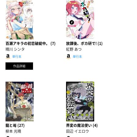
百瀬アキラの初恋破綻中。 (7)
放課後、ボカ研で! (1)
晴川 シンタ
紅野 あつ
単行本
単行本
作品詳細
龍と苺 (27)
界変の魔法使い (4)
柳本 光晴
田辺 イエロウ