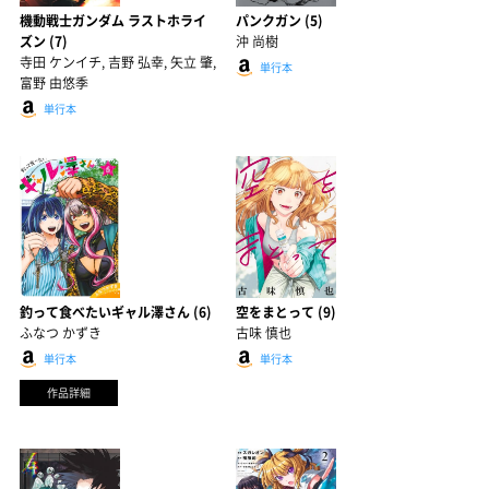
機動戦士ガンダム ラストホライ
パンクガン (5)
ズン (7)
沖 尚樹
寺田 ケンイチ, 吉野 弘幸, 矢立 肇,
単行本
富野 由悠季
単行本
釣って食べたいギャル澤さん (6)
空をまとって (9)
ふなつ かずき
古味 慎也
単行本
単行本
作品詳細