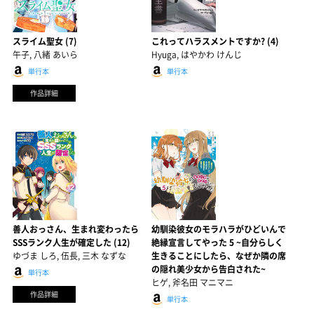
スライム聖女 (7)
これってハラスメントですか? (4)
午子, 八緒 あいら
Hyuga, はやかわ けんじ
単行本
単行本
作品詳細
善人おっさん、生まれ変わったら
幼馴染彼女のモラハラがひどいんで
SSSランク人生が確定した (12)
絶縁宣言してやった 5 ~自分らしく
ゆづま しろ, 伍長, 三木 なずな
生きることにしたら、なぜか隣の席
の隠れ美少女から告白された~
単行本
ヒゲ, 斧名田 マニマニ
作品詳細
単行本