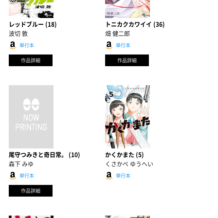
レッドブルー (18)
トニカクカワイイ (36)
波切 敦
畑 健二郎
単行本
単行本
作品詳細
作品詳細
尾守つみきと奇日常。 (10)
かくかまた (5)
森下 みゆ
くさかべ ゆうへい
単行本
単行本
作品詳細