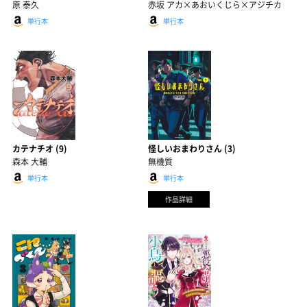
原 泰久
赤坂 アカ×あおいくじら×アジチカ
単行本
単行本
カテナチオ (9)
怪しいおまわりさん (3)
森本 大輔
無機質
単行本
単行本
作品詳細