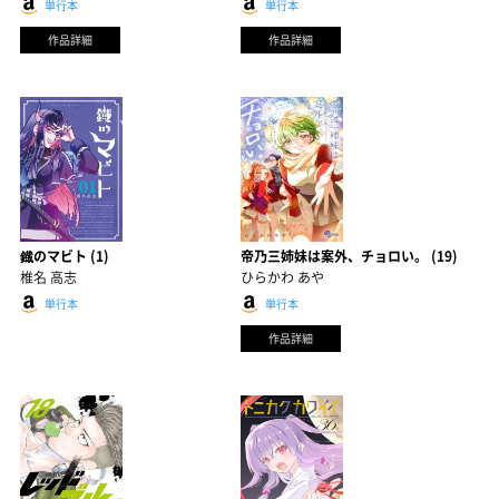
単行本
単行本
作品詳細
作品詳細
鐡のマビト (1)
帝乃三姉妹は案外、チョロい。 (19)
椎名 高志
ひらかわ あや
単行本
単行本
作品詳細