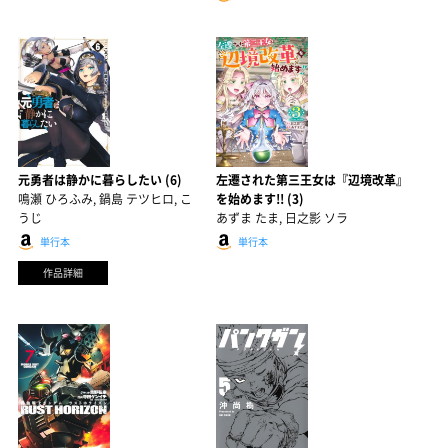
元勇者は静かに暮らしたい (6)
左遷された第三王女は『辺境改革』
鳴瀬 ひろふみ, 鍋島 テツヒロ, こ
を始めます!! (3)
うじ
あずま たま, 日之影 ソラ
単行本
単行本
作品詳細