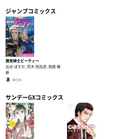
ジャンプコミックス
魔老紳士ビーティー
出水 ぽすか, 荒木 飛呂彦, 西尾 維
新
単行本
サンデーGXコミックス