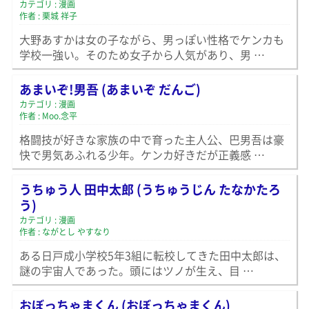
カテゴリ : 漫画
作者 : 栗城 祥子
大野あすかは女の子ながら、男っぽい性格でケンカも
学校一強い。そのため女子から人気があり、男 …
あまいぞ!男吾 (あまいぞ だんご)
カテゴリ : 漫画
作者 : Moo.念平
格闘技が好きな家族の中で育った主人公、巴男吾は豪
快で男気あふれる少年。ケンカ好きだが正義感 …
うちゅう人 田中太郎 (うちゅうじん たなかたろ
う)
カテゴリ : 漫画
作者 : ながとし やすなり
ある日戸成小学校5年3組に転校してきた田中太郎は、
謎の宇宙人であった。頭にはツノが生え、目 …
おぼっちゃまくん (おぼっちゃまくん)