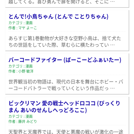
越してくる。喜び勇んで扉を開けると、そこに …
とんで!小鳥ちゃん (とんで ことりちゃん)
カテゴリ : 漫画
作者 : マヤ よーこ
あらすじ第1巻動物が大好きな空野小鳥は、捨て犬た
ちの世話をしていた際、草むらに横たわってい …
バーコードファイター (ばーこーどふぁいたー)
カテゴリ : 漫画
作者 : 小野 敏洋
世界観当初の物語は、現代の日本を舞台にホビー・バ
ーコードバトラーで戦っていくという作品だっ …
ビックリマン 愛の戦士ヘッドロココ (びっくり
まん あいのせんしへっどろここ)
カテゴリ : 漫画
作者 : 藤井 みどり
天聖界と天魔界では、天使と悪魔の戦いが激化の一途