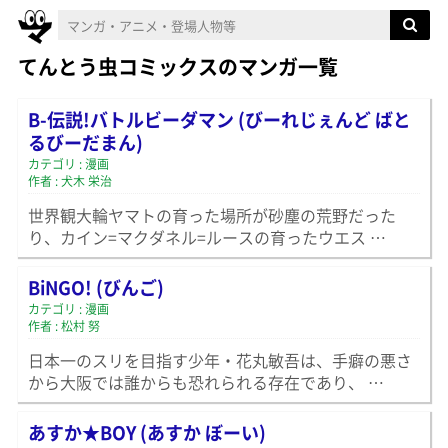
てんとう虫コミックスのマンガ一覧
B-伝説!バトルビーダマン (びーれじぇんど ばと
るびーだまん)
カテゴリ : 漫画
作者 : 犬木 栄治
世界観大輪ヤマトの育った場所が砂塵の荒野だった
り、カイン=マクダネル=ルースの育ったウエス …
BiNGO! (びんご)
カテゴリ : 漫画
作者 : 松村 努
日本一のスリを目指す少年・花丸敏吾は、手癖の悪さ
から大阪では誰からも恐れられる存在であり、 …
あすか★BOY (あすか ぼーい)