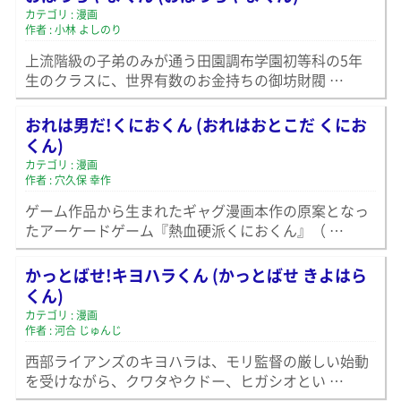
カテゴリ : 漫画
作者 : 小林 よしのり
上流階級の子弟のみが通う田園調布学園初等科の5年
生のクラスに、世界有数のお金持ちの御坊財閥 …
おれは男だ!くにおくん (おれはおとこだ くにお
くん)
カテゴリ : 漫画
作者 : 穴久保 幸作
ゲーム作品から生まれたギャグ漫画本作の原案となっ
たアーケードゲーム『熱血硬派くにおくん』（ …
かっとばせ!キヨハラくん (かっとばせ きよはら
くん)
カテゴリ : 漫画
作者 : 河合 じゅんじ
西部ライアンズのキヨハラは、モリ監督の厳しい始動
を受けながら、クワタやクドー、ヒガシオとい …