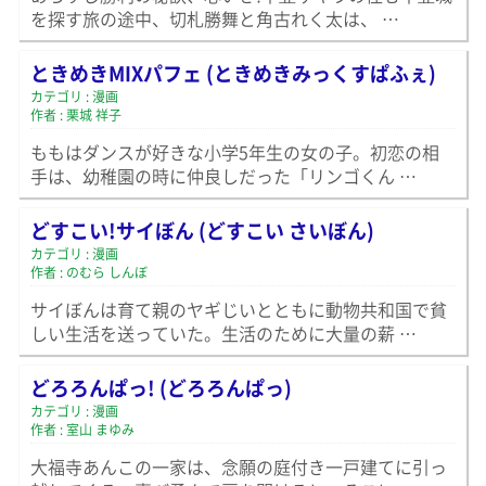
を探す旅の途中、切札勝舞と角古れく太は、 …
ときめきMIXパフェ (ときめきみっくすぱふぇ)
カテゴリ : 漫画
作者 : 栗城 祥子
ももはダンスが好きな小学5年生の女の子。初恋の相
手は、幼稚園の時に仲良しだった「リンゴくん …
どすこい!サイぼん (どすこい さいぼん)
カテゴリ : 漫画
作者 : のむら しんぼ
サイぼんは育て親のヤギじいとともに動物共和国で貧
しい生活を送っていた。生活のために大量の薪 …
どろろんぱっ! (どろろんぱっ)
カテゴリ : 漫画
作者 : 室山 まゆみ
大福寺あんこの一家は、念願の庭付き一戸建てに引っ