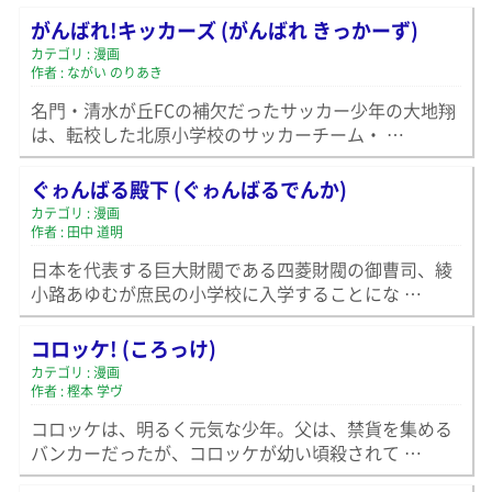
がんばれ!キッカーズ (がんばれ きっかーず)
カテゴリ : 漫画
作者 : ながい のりあき
名門・清水が丘FCの補欠だったサッカー少年の大地翔
は、転校した北原小学校のサッカーチーム・ …
ぐゎんばる殿下 (ぐゎんばるでんか)
カテゴリ : 漫画
作者 : 田中 道明
日本を代表する巨大財閥である四菱財閥の御曹司、綾
小路あゆむが庶民の小学校に入学することにな …
コロッケ! (ころっけ)
カテゴリ : 漫画
作者 : 樫本 学ヴ
コロッケは、明るく元気な少年。父は、禁貨を集める
バンカーだったが、コロッケが幼い頃殺されて …