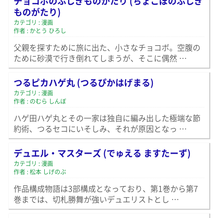
チョコボのふしぎものがたり (ちょこぼのふしぎ
ものがたり)
カテゴリ : 漫画
作者 : かとう ひろし
父親を探すために旅に出た、小さなチョコボ。空腹の
ために砂漠で行き倒れてしまうが、そこに偶然 …
つるピカハゲ丸 (つるぴかはげまる)
カテゴリ : 漫画
作者 : のむら しんぼ
ハゲ田ハゲ丸とその一家は独自に編み出した極端な節
約術、つるセコにいそしみ、それが原因となっ …
デュエル・マスターズ (でゅえる ますたーず)
カテゴリ : 漫画
作者 : 松本 しげのぶ
作品構成物語は3部構成となっており、第1巻から第7
巻までは、切札勝舞が強いデュエリストとし …