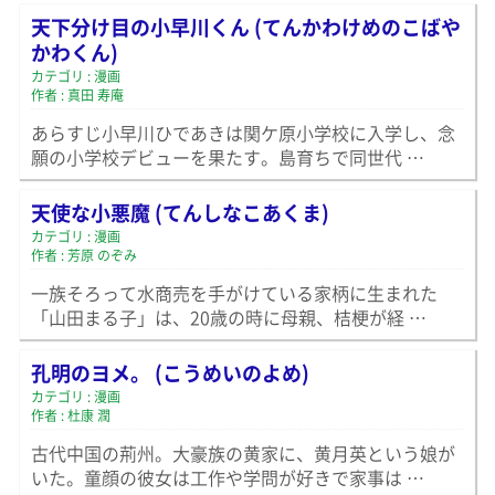
天下分け目の小早川くん (てんかわけめのこばや
かわくん)
カテゴリ : 漫画
作者 : 真田 寿庵
あらすじ小早川ひであきは関ケ原小学校に入学し、念
願の小学校デビューを果たす。島育ちで同世代 …
天使な小悪魔 (てんしなこあくま)
カテゴリ : 漫画
作者 : 芳原 のぞみ
一族そろって水商売を手がけている家柄に生まれた
「山田まる子」は、20歳の時に母親、桔梗が経 …
孔明のヨメ。 (こうめいのよめ)
カテゴリ : 漫画
作者 : 杜康 潤
古代中国の荊州。大豪族の黄家に、黄月英という娘が
いた。童顔の彼女は工作や学問が好きで家事は …