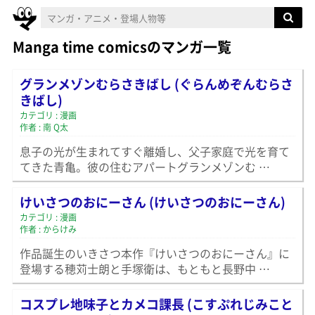
Manga time comicsのマンガ一覧
グランメゾンむらさきばし (ぐらんめぞんむらさ
きばし)
カテゴリ : 漫画
作者 : 南 Q太
息子の光が生まれてすぐ離婚し、父子家庭で光を育て
てきた青亀。彼の住むアパートグランメゾンむ …
けいさつのおにーさん (けいさつのおにーさん)
カテゴリ : 漫画
作者 : からけみ
作品誕生のいきさつ本作『けいさつのおにーさん』に
登場する穂苅士朗と手塚衛は、もともと長野中 …
コスプレ地味子とカメコ課長 (こすぷれじみこと