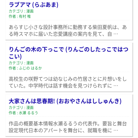
ラブアマ (らぶあま)
カテゴリ : 漫画
作者 : 有村 唯
あらすじ小さな設計事務所に勤務する柴田夏帆は、あ
る時スマホに届いた恋愛講座の案内を見て、自 …
りんごの木の下っこで (りんごのしたっこではつ
こい)
カテゴリ : 漫画
作者 : ふじの はるか
高校生の咲野てつは幼なじみの竹居さとに片想いをし
ていた。中学時代は話す機会を見つけられずに …
大家さんは思春期! (おおやさんはししゅんき)
カテゴリ : 漫画
作者 : 水瀬 るるう
作品の概要基本情報水瀬るるうの代表作。要旨と舞台
設定現代日本のアパートを舞台に、就職を機に …