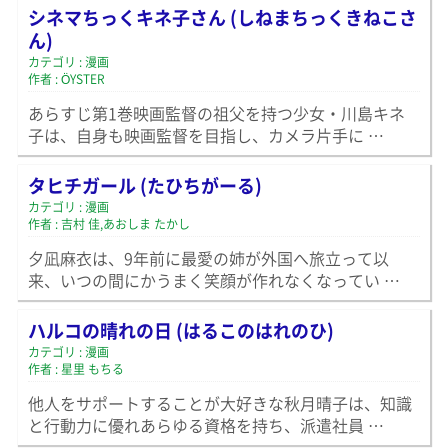
シネマちっくキネ子さん (しねまちっくきねこさ
ん)
カテゴリ : 漫画
作者 : ÖYSTER
あらすじ第1巻映画監督の祖父を持つ少女・川島キネ
子は、自身も映画監督を目指し、カメラ片手に …
タヒチガール (たひちがーる)
カテゴリ : 漫画
作者 : 吉村 佳,あおしま たかし
夕凪麻衣は、9年前に最愛の姉が外国へ旅立って以
来、いつの間にかうまく笑顔が作れなくなってい …
ハルコの晴れの日 (はるこのはれのひ)
カテゴリ : 漫画
作者 : 星里 もちる
他人をサポートすることが大好きな秋月晴子は、知識
と行動力に優れあらゆる資格を持ち、派遣社員 …