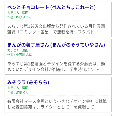
ペンとチョコレート (ぺんとちょこれーと)
カテゴリ : 漫画
作者 : ねむ ようこ
あらすじ第1巻芳文出版から発刊されている月刊漫画
雑誌「コミック一番星」で連載を持つフタバト …
まんがの装丁屋さん (まんがのそうていやさん)
カテゴリ : 漫画
作者 : 小石川 ふに
あらすじ第1巻漫画とデザインを愛する斉藤麦は、勤
めていたデザイン会社が倒産し、学生時代より …
みそララ (みそらら)
カテゴリ : 漫画
作者 : 宮原 るり
有限会社マース企画という小さなデザイン会社に就職
した麦田美苑は、ライターとして一念発起して …