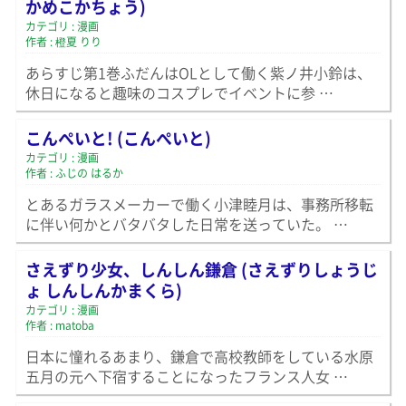
かめこかちょう)
カテゴリ : 漫画
作者 : 橙夏 りり
あらすじ第1巻ふだんはOLとして働く紫ノ井小鈴は、
休日になると趣味のコスプレでイベントに参 …
こんぺいと! (こんぺいと)
カテゴリ : 漫画
作者 : ふじの はるか
とあるガラスメーカーで働く小津睦月は、事務所移転
に伴い何かとバタバタした日常を送っていた。 …
さえずり少女、しんしん鎌倉 (さえずりしょうじ
ょ しんしんかまくら)
カテゴリ : 漫画
作者 : matoba
日本に憧れるあまり、鎌倉で高校教師をしている水原
五月の元へ下宿することになったフランス人女 …