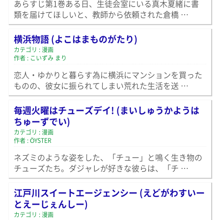
あらすじ第1巻ある日、生徒会室にいる真木夏緒に書
類を届けてほしいと、教師から依頼された倉橋 …
横浜物語 (よこはまものがたり)
カテゴリ : 漫画
作者 : こいずみ まり
恋人・ゆかりと暮らす為に横浜にマンションを買った
ものの、彼女に振られてしまい荒れた生活を送 …
毎週火曜はチューズデイ! (まいしゅうかようは
ちゅーずでい)
カテゴリ : 漫画
作者 : ÖYSTER
ネズミのような姿をした、「チュー」と鳴く生き物の
チューズたち。ダジャレが好きな彼らは、「チ …
江戸川スイートエージェンシー (えどがわすいー
とえーじぇんしー)
カテゴリ : 漫画