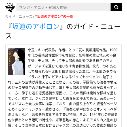
ガイド・ニュース
“坂道のアポロン”の一覧
『
坂道のアポロン
』
のガイド・ニュー
ス
小玉ユキの代表作。作者にとって初の長編連載作品。1960
年代の長崎県佐世保市を舞台に、転校生の薫と地元の不良
生徒、千太郎、そして千太郎の幼馴染である律子の三人
が、ジャズを通じて織りなす青春群像劇。校内一の不良と
して知られる千太郎と偶然出会った薫は、千太郎の奏でる
ドラムと律子のピアノによるジャズセッションに魅了さ
れ、三人の友情が芽生えることになる。その後、学園祭での演奏や地元
のジャズ喫茶での活動を通じて、薫と千太郎の音楽的な絆が深まってい
く一方、律子を巡る恋愛感情が原因で、三人の関係は複雑な様相を呈し
ていく。本作は、ジャズを題材とした青春音楽漫画である。音楽シーン
ではリズムを最も大事に描写しており「曲の盛り上がりと読者がページ
をめくるタイミングを一致させる」「演奏に夢中になるとオノマトペが
消える」など、音楽を視覚化する工夫が特徴。また、1960年代の長崎県
佐世保市という港町の特性や、米軍基地の存在によるアメリカ文化の影
響、そして当時の日本におけるジャズ文化の浸透といった要素が物語の