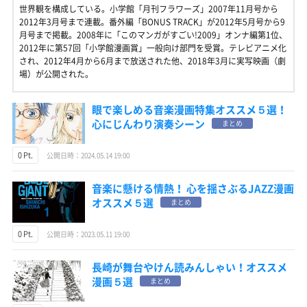
世界観を構成している。小学館「月刊フラワーズ」2007年11月号から
2012年3月号まで連載。番外編「BONUS TRACK」が2012年5月号から9
月号まで掲載。2008年に「このマンガがすごい!2009」オンナ編第1位、
2012年に第57回「小学館漫画賞」一般向け部門を受賞。テレビアニメ化
され、2012年4月から6月まで放送された他、2018年3月に実写映画（劇
場）が公開された。
眼で楽しめる音楽漫画特集オススメ５選！
心にじんわり演奏シーン
まとめ
0 Pt.
公開日時：2024.05.14 19:00
音楽に懸ける情熱！ 心を揺さぶるJAZZ漫画
オススメ５選
まとめ
0 Pt.
公開日時：2023.05.11 19:00
長崎が舞台やけん読みんしゃい！オススメ
漫画５選
まとめ