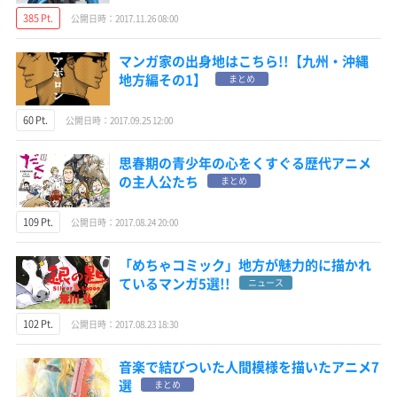
385 Pt.
公開日時：2017.11.26 08:00
マンガ家の出身地はこちら!!【九州・沖縄
地方編その1】
まとめ
60 Pt.
公開日時：2017.09.25 12:00
思春期の青少年の心をくすぐる歴代アニメ
の主人公たち
まとめ
109 Pt.
公開日時：2017.08.24 20:00
「めちゃコミック」地方が魅力的に描かれ
ているマンガ5選!!
ニュース
102 Pt.
公開日時：2017.08.23 18:30
音楽で結びついた人間模様を描いたアニメ7
選
まとめ