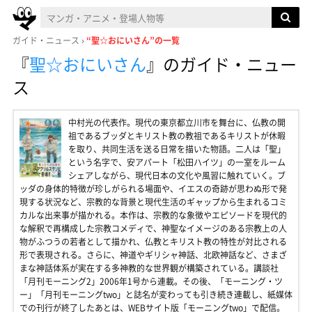
ガイド・ニュース
“聖☆おにいさん”の一覧
『
聖☆おにいさん
』
のガイド・ニュー
ス
中村光の代表作。現代の東京都立川市を舞台に、仏教の開
祖であるブッダとキリスト教の教祖であるキリストが休暇
を取り、共同生活を送る日常を描いた物語。二人は「聖」
という名字で、安アパート「松田ハイツ」の一室をルーム
シェアしながら、現代日本の文化や風習に触れていく。ブ
ッダの身体的特徴が珍しがられる場面や、イエスの奇跡が思わぬ形で発
現する状況など、宗教的な背景と現代生活のギャップから生まれるコミ
カルな出来事が描かれる。本作は、宗教的な象徴やエピソードを現代的
な解釈で再構成した宗教コメディで、神聖なイメージのある宗教上の人
物がふつうの若者として描かれ、仏教とキリスト教の特性が対比される
形で表現される。さらに、神道やギリシャ神話、北欧神話など、さまざ
まな神話体系が実在する多神教的な世界観が構築されている。講談社
「月刊モーニング2」2006年1号から連載。その後、「モーニング・ツ
ー」「月刊モーニングtwo」と誌名が変わっても引き続き連載し、紙媒体
での刊行が終了したあとは、WEBサイト版「モーニングtwo」で配信。