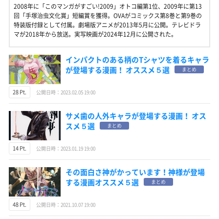
2008年に「このマンガがすごい!2009」オトコ編第1位、2009年に第13
回「手塚治虫文化賞」短編賞を獲得。OVAがコミックス第8巻と第9巻の
特装版付録として付属。劇場版アニメが2013年5月に公開。テレビドラ
マが2018年から放送。実写映画が2024年12月に公開された。
インパクトのある柄のTシャツを着るキャラ
が登場する漫画！ オススメ５選
まとめ
28 Pt.
公開日時：2023.02.05 19:00
サメ歯の人外キャラが登場する漫画！ オス
スメ５選
まとめ
14 Pt.
公開日時：2023.01.19 19:00
その面白さ神がかっています！神様が登場
する漫画オススメ５選
まとめ
48 Pt.
公開日時：2021.10.07 19:00