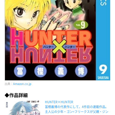
出典：
Amazon.co.jp
◆作品詳細
HUNTER×HUNTER
冨樫義博の代表作にして、4作目の連載作品。
主人公の少年・ゴン=フリークスが父親・ジン