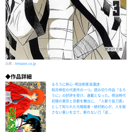
出典：
Amazon.co.jp
◆作品詳細
るろうに剣心 -明治剣客浪漫譚-
和月伸宏の代表作の一つ。読み切り作品『るろ
うに』の好評を受け、連載となった。明治時代
初頭の東京と京都を舞台に、「人斬り抜刀斎」
として知られた元暗殺者・緋村剣心が、人を殺
さない誓いを立て、斬れない刀「逆...