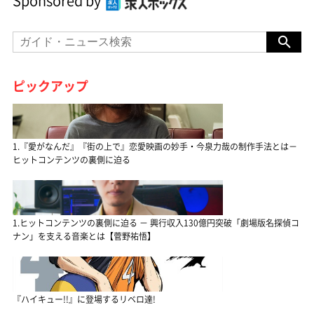
Sponsored by
ピックアップ
1.『愛がなんだ』『街の上で』恋愛映画の妙手・今泉力哉の制作手法とは－
ヒットコンテンツの裏側に迫る
1.ヒットコンテンツの裏側に迫る － 興行収入130億円突破「劇場版名探偵コ
ナン」を支える音楽とは【菅野祐悟】
『ハイキュー!!』に登場するリベロ達!