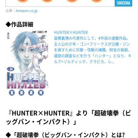
出典：
Amazon.co.jp
◆作品詳細
HUNTER×HUNTER
冨樫義博の代表作にして、4作目の連載作品。
主人公の少年・ゴン=フリークスが父親・ジン
を探すために珍獣・怪獣の捕獲、財宝の発掘、
遺跡の調査などを行う「ハンター」となり、キ
ルア=ゾルディック、クラピカ、レ...
『HUNTER×HUNTER』より「超破壊拳（ビ
ッグバン・インパクト）」
◆「超破壊拳（ビッグバン・インパクト）とは?