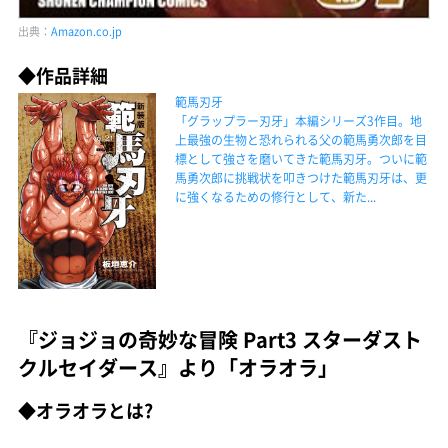
出典：
Amazon.co.jp
◆作品詳細
範馬刃牙
「グラップラー刃牙」本編シリーズ3作目。地
上最強の生物と恐れられる父の範馬勇次郎を目
標として強さを磨いてきた範馬刃牙。ついに範
馬勇次郎に挑戦状を叩きつけた範馬刃牙は、更
に強くなるための修行として、新た...
『ジョジョの奇妙な冒険 Part3 スターダスト
クルセイダース』より「オラオラ」
◆オラオラとは?