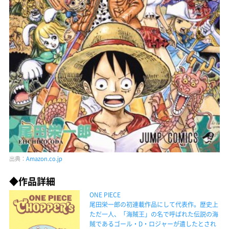
出典：
Amazon.co.jp
◆作品詳細
ONE PIECE
尾田栄一郎の初連載作品にして代表作。歴史上
ただ一人、「海賊王」の名で呼ばれた伝説の海
賊であるゴール・D・ロジャーが遺したとされ