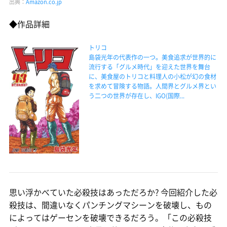
出典：
Amazon.co.jp
◆作品詳細
トリコ
島袋光年の代表作の一つ。美食追求が世界的に
流行する「グルメ時代」を迎えた世界を舞台
に、美食屋のトリコと料理人の小松が幻の食材
を求めて冒険する物語。人間界とグルメ界とい
う二つの世界が存在し、IGO(国際...
思い浮かべていた必殺技はあっただろか? 今回紹介した必
殺技は、間違いなくパンチングマシーンを破壊し、もの
によってはゲーセンを破壊できるだろう。「この必殺技