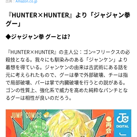
出典：
Amazon.co.jp
『HUNTER×HUNTER』より「ジャジャン拳
グー」
◆ジャジャン拳 グーとは?
『HUNTER×HUNTER』の主人公：ゴン=フリークスの必
殺技となる。我々にも馴染みのある「ジャンケン」より
着想を得ている。ジャンケンの由来は古武術にある話を
元に考えられたもので、グーは拳で外部破壊、チーは指
で局部破壊、パーは掌で内臓破壊を行うとの説がある。
ゴンの性質上、強化系で威力を高めた純粋なパンチとな
るグーは相性が良いのだろう。