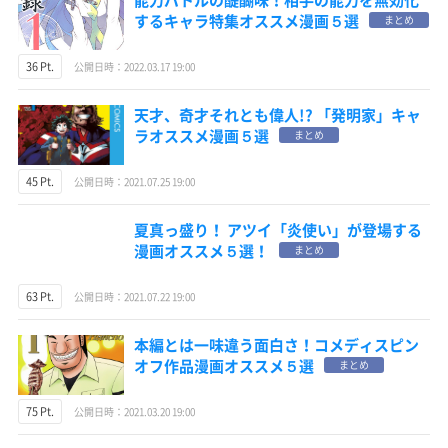
能力バトルの醍醐味！相手の能力を無効化
するキャラ特集オススメ漫画５選
まとめ
36 Pt.
公開日時：2022.03.17 19:00
天才、奇才それとも偉人!? 「発明家」キャ
ラオススメ漫画５選
まとめ
45 Pt.
公開日時：2021.07.25 19:00
夏真っ盛り！ アツイ「炎使い」が登場する
漫画オススメ５選！
まとめ
63 Pt.
公開日時：2021.07.22 19:00
本編とは一味違う面白さ！コメディスピン
オフ作品漫画オススメ５選
まとめ
75 Pt.
公開日時：2021.03.20 19:00