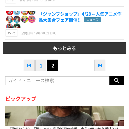
「ジャンプショップ」4/29～人気アニメ作
品大集合フェア開催!!
ニュース
75 Pt.
公開日時：2017.04.21 13:00
もっとみる
1
2
ピックアップ
1.『愛がなんだ』『街の上で』恋愛映画の妙手・今泉力哉の制作手法とは－