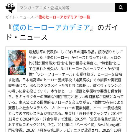
ガイド・ニュース
“僕のヒーローアカデミア”の一覧
『
僕のヒーローアカデミア
』
のガイ
ド・ニュース
堀越耕平の代表作にして3作目の連載作品。読み切りとして
発表した『僕のヒーロー』がベースとなっている。人口の
約8割が超常能力"個性"を持つ世界を舞台に、"無個性"とし
て生まれた出久が、No.1ヒーローのオールマイトから"個
性"「ワン・フォー・オール」を受け継ぎ、ヒーローを目指
す物語。日本最高峰のヒーロー養成学校「雄英高校」での訓練や実戦経
験を通じて、出久はクラスメイトたちと共に成長し、敵＜ヴィラン＞と
の戦いに身を投じていく。本作はヒーロー漫画と学園物の要素を併せ持
ち、各キャラクターの詳細な"個性"設定と激しい戦闘描写が特徴となって
いる。主人公による回想的モノローグを交えながら、"個性"の存在により
変容した社会システムや、プロヒーローの職業制度、ヒーロー養成機関
としての学校システムが描かれる。集英社「週刊少年ジャンプ」2014年
32号から2024年36・37合併号まで連載。2015年「全国書店員が選んだ
おすすめコミック2015」2位、2019年に「ハーベイ賞」Best Manga部
門を獲得。2016年4月から第1期テレビアニメが放送され、2025年10月