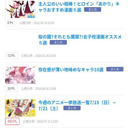
主人公のいい相棒！ヒロイン「あかり」キ
ャラおすすめ漫画５選
まとめ
0 Pt.
公開日時：2022.06.14 19:00
桜の園?それとも魔窟?!女子校漫画オススメ
５選
まとめ
72 Pt.
公開日時：2020.02.28 10:00
存在感が薄い地味めなキャラ10選
まとめ
20 Pt.
公開日時：2018.08.06 12:00
今週のアニメ一挙放送一覧7/15（日）～
7/21（土）
まとめ
395 Pt.
公開日時：2018.07.15 12:00