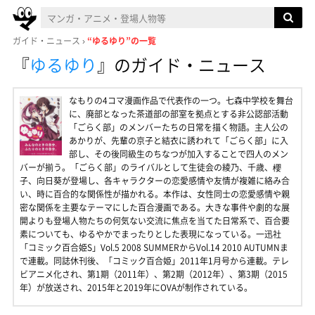
ガイド・ニュース
“ゆるゆり”の一覧
『
ゆるゆり
』
のガイド・ニュース
なもりの4コマ漫画作品で代表作の一つ。七森中学校を舞台
に、廃部となった茶道部の部室を拠点とする非公認部活動
「ごらく部」のメンバーたちの日常を描く物語。主人公の
あかりが、先輩の京子と結衣に誘われて「ごらく部」に入
部し、その後同級生のちなつが加入することで四人のメン
バーが揃う。「ごらく部」のライバルとして生徒会の綾乃、千歳、櫻
子、向日葵が登場し、各キャラクターの恋愛感情や友情が複雑に絡み合
い、時に百合的な関係性が描かれる。本作は、女性同士の恋愛感情や親
密な関係を主要なテーマにした百合漫画である。大きな事件や劇的な展
開よりも登場人物たちの何気ない交流に焦点を当てた日常系で、百合要
素についても、ゆるやかでまったりとした表現になっている。一迅社
「コミック百合姫S」Vol.5 2008 SUMMERからVol.14 2010 AUTUMNま
で連載。同誌休刊後、「コミック百合姫」2011年1月号から連載。テレ
ビアニメ化され、第1期（2011年）、第2期（2012年）、第3期（2015
年）が放送され、2015年と2019年にOVAが制作されている。