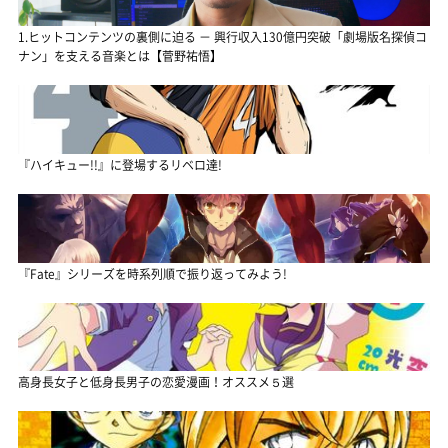
1.ヒットコンテンツの裏側に迫る － 興行収入130億円突破「劇場版名探偵コ
ナン」を支える音楽とは【菅野祐悟】
『ハイキュー!!』に登場するリベロ達!
『Fate』シリーズを時系列順で振り返ってみよう!
高身長女子と低身長男子の恋愛漫画！オススメ５選