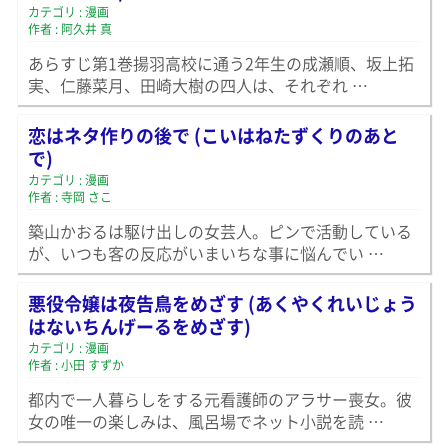
カテゴリ : 漫画
作者 : 阿久井 真
あらすじ第1巻揚羽高校に通う2年生の成瀬順、坂上拓
実、仁藤菜月、田崎大樹の四人は、それぞれ …
恋はネタ作りの後で (こいはねたずくりのあと
で)
カテゴリ : 漫画
作者 : 寺岡 さこ
築山かおるは駆け出しの女芸人。ピンで活動している
が、いつも客の反応がいまいちな事に悩んでい …
悪役令嬢は夜告鳥をめざす (あくやくれいじょう
はないちんげーるをめざす)
カテゴリ : 漫画
作者 : 小田 すずか
都内で一人暮らしをする元看護師のアラサー喪女。彼
女の唯一の楽しみは、風呂場でネット小説を読 …