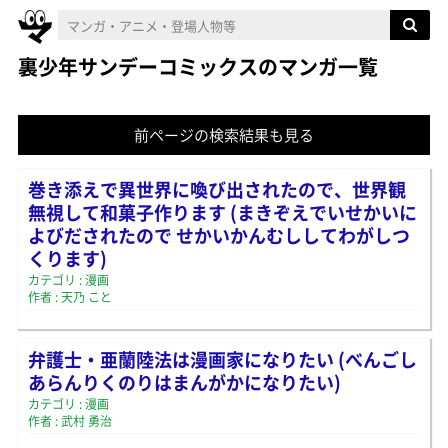
裏少年サンデーコミックスのマンガ一覧
前ページの検索結果も見る
巻き添えで異世界に喚び出されたので、世界観
無視して和菓子作ります (まきぞえでいせかいに
よびだされたので せかいかんむししてわがしつ
くります)
カテゴリ : 漫画
作者 : 天乃 こと
弁護士・亜蘭陸法は漫画家になりたい (べんごし
あらんりくのりはまんがかになりたい)
カテゴリ : 漫画
作者 : 武村 勇治