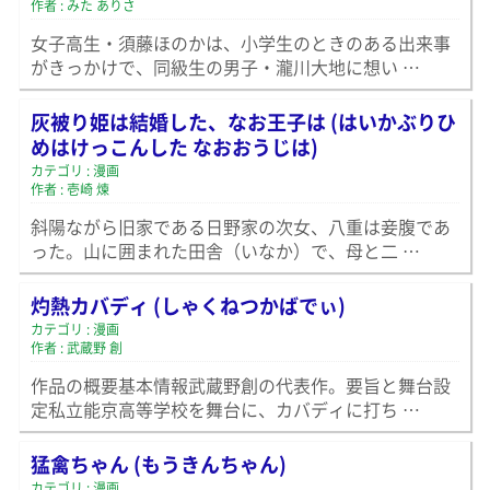
作者 : みた ありさ
女子高生・須藤ほのかは、小学生のときのある出来事
がきっかけで、同級生の男子・瀧川大地に想い …
灰被り姫は結婚した、なお王子は (はいかぶりひ
めはけっこんした なおおうじは)
カテゴリ : 漫画
作者 : 壱崎 煉
斜陽ながら旧家である日野家の次女、八重は妾腹であ
った。山に囲まれた田舎（いなか）で、母と二 …
灼熱カバディ (しゃくねつかばでぃ)
カテゴリ : 漫画
作者 : 武蔵野 創
作品の概要基本情報武蔵野創の代表作。要旨と舞台設
定私立能京高等学校を舞台に、カバディに打ち …
猛禽ちゃん (もうきんちゃん)
カテゴリ : 漫画