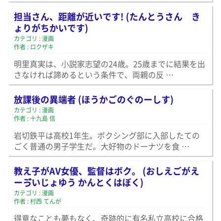
担当さん、距離が近いです! (たんとうさん き
ょりがちかいです)
カテゴリ : 漫画
作者 : ロクザキ
明里真実は、小説家志望の24歳。25歳までに結果を出
さなければ諦めるという条件で、両親の反 …
放課後の異端者 (ほうかごのぐのーしす)
カテゴリ : 漫画
作者 : 十九島 信
岩切鉄平は高校1年生。ボクシング部に入部したての
ごく普通の男子学生だ。大好物のドーナツを食 …
教え子がAV女優、監督はボク。 (おしえごがえ
ーゔいじょゆう かんとくはぼく)
カテゴリ : 漫画
作者 : 村西 てんが
得意なことも夢もなく、奇跡的に有名私立高校に合格