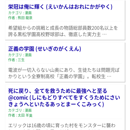
栄冠は俺に輝く (えいかんはおれにかがやく)
カテゴリ : 漫画
作者 : 熊田 龍泉
希望組からの挑戦と成長の物語総部員数200名以上を
誇る黒松学園高校野球部は、徹底した実力主 …
正義の学園 (せいぎのがくえん)
カテゴリ : 漫画
作者 : 三生
電波が一切入らない山奥にあり、生徒たちは問題児ば
かりという全寮制高校「正義の学園」。転校生 …
死に戻り、全てを救うために最強へと至る
@comic (しにもどりすべてをすくうためにさい
きょうへといたるあっとまーくこみっく)
カテゴリ : 漫画
作者 : 太田 羊羹
エリックは16歳の頃に育った村をモンスターに襲わ