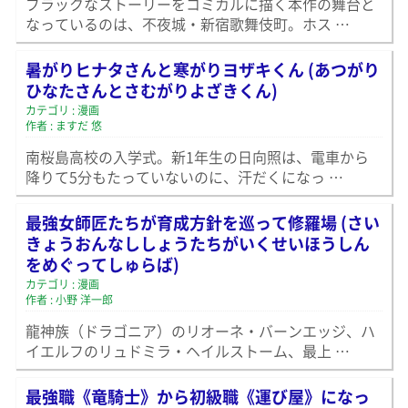
ブラックなストーリーをコミカルに描く本作の舞台と
なっているのは、不夜城・新宿歌舞伎町。ホス …
暑がりヒナタさんと寒がりヨザキくん (あつがり
ひなたさんとさむがりよざきくん)
カテゴリ : 漫画
作者 : ますだ 悠
南桜島高校の入学式。新1年生の日向照は、電車から
降りて5分もたっていないのに、汗だくになっ …
最強女師匠たちが育成方針を巡って修羅場 (さい
きょうおんなししょうたちがいくせいほうしん
をめぐってしゅらば)
カテゴリ : 漫画
作者 : 小野 洋一郎
龍神族（ドラゴニア）のリオーネ・バーンエッジ、ハ
イエルフのリュドミラ・ヘイルストーム、最上 …
最強職《竜騎士》から初級職《運び屋》になっ