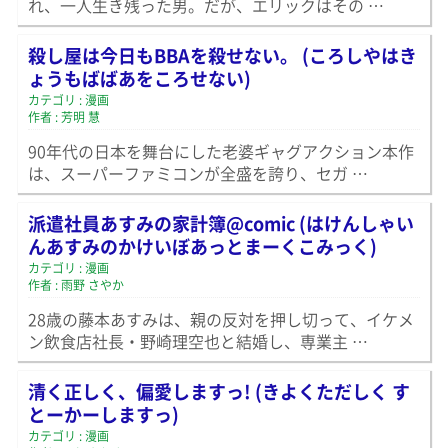
れ、一人生き残った男。だが、エリックはその …
殺し屋は今日もBBAを殺せない。 (ころしやはき
ょうもばばあをころせない)
カテゴリ : 漫画
作者 : 芳明 慧
90年代の日本を舞台にした老婆ギャグアクション本作
は、スーパーファミコンが全盛を誇り、セガ …
派遣社員あすみの家計簿@comic (はけんしゃい
んあすみのかけいぼあっとまーくこみっく)
カテゴリ : 漫画
作者 : 雨野 さやか
28歳の藤本あすみは、親の反対を押し切って、イケメ
ン飲食店社長・野崎理空也と結婚し、専業主 …
清く正しく、偏愛しますっ! (きよくただしく す
とーかーしますっ)
カテゴリ : 漫画