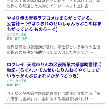
特定の手順を踏めば異世界に転生できる本作では、異
世界から帰還した人物がインターネット上に書 …
やはり俺の青春ラブコメはまちがっている。－
妄言録－ (やはりおれのせいしゅんらぶこめはま
ちがっている ものろーぐ)
カテゴリ : 漫画
作者 : 佳月 玲茅
世界観高校の部活動が題材。奉仕部という学内の生徒
の悩みの解決を補助する部に入部した主人公が …
ロクレイ -天成市りんね区役所第六感部助霊課活
動記- (ろくれい てんせいしりんねくやくしょだ
いろっかんぶじょれいかかつどうき)
カテゴリ : 漫画
作者 : 地主
りんね区役所第六感部助霊課とは本作に登場する「第
六感部助霊課」は、霊に関する相談を受け付け …