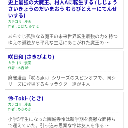
史上最強の大魔王、村人Aに転生する (しじょう
さいきょうのだいまおう むらびとえーにてんせ
いする)
カテゴリ : 漫画
作者 : こぼた みすほ
あらすじ孤独なる魔王の未来世界転生最強の力を持つ
ゆえの孤独から平凡な生活にあこがれた魔王の …
咲日和 (さきびより)
カテゴリ : 漫画
作者 : 木吉 紗
麻雀漫画『咲-Saki-』シリーズのスピンオフで、同シ
リーズに登場するキャラクター達が主人 …
怜-Toki- (とき)
カテゴリ : 漫画
作者 : めきめき
小学5年生になった園城寺怜は新学期を憂鬱な面持ち
で迎えていた。引っ込み思案な怜は友人を作る …