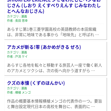
じさん (しおり えくすぺりえんす じみなわたし
とへんなおじさん)
カテゴリ : 漫画
作者 : 長田 悠幸
あらすじ第1巻三菱学園高校の英語教師の本田紫織
は、非常に地味である事から「地味先」と呼ばれ …
アカメが斬る!零 (あかめがきる ぜろ)
カテゴリ : 漫画
作者 : 戸流 ケイ
あらすじ各地を転々と移動する旅芸人一座で働く新人
のアカメとツクシは、次の街へ向かう道すがら …
クズの本懐 (くずのほんかい)
カテゴリ : 漫画
作者 : 横槍 メンゴ
作品の概要基本情報横槍メンゴの代表作の一つ。要旨
と舞台設定現代日本の高校を舞台に、表面的に …