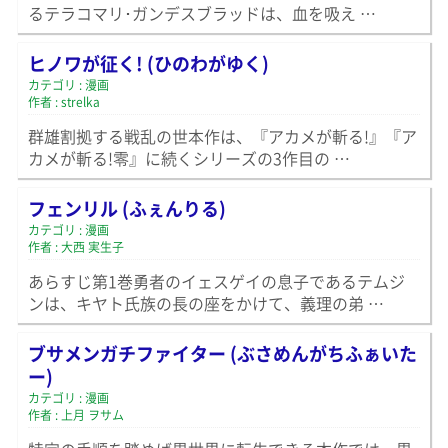
るテラコマリ･ガンデスブラッドは、血を吸え …
ヒノワが征く! (ひのわがゆく)
カテゴリ : 漫画
作者 : strelka
群雄割拠する戦乱の世本作は、『アカメが斬る!』『ア
カメが斬る!零』に続くシリーズの3作目の …
フェンリル (ふぇんりる)
カテゴリ : 漫画
作者 : 大西 実生子
あらすじ第1巻勇者のイェスゲイの息子であるテムジ
ンは、キヤト氏族の長の座をかけて、義理の弟 …
ブサメンガチファイター (ぶさめんがちふぁいた
ー)
カテゴリ : 漫画
作者 : 上月 ヲサム