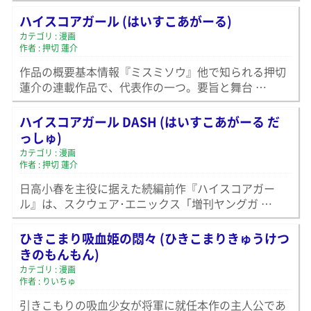
ハイスコアガール (はいすこあがーる)
カテゴリ : 漫画
作者 : 押切 蓮介
作品の概要基本情報『ミスミソウ』他で知られる押切
蓮介の連載作品で、代表作の一つ。要旨と舞台 …
ハイスコアガール DASH (はいすこあがーる だ
っしゅ)
カテゴリ : 漫画
作者 : 押切 蓮介
日高小春を主役に据えた続編前作『ハイスコアガー
ル』は、スクウェア･エニックス「増刊ヤングガ …
ひきこまり吸血姫の悶々 (ひきこまりきゅうけつ
きのもんもん)
カテゴリ : 漫画
作者 : りいちゅ
引きこもりの吸血少女が将軍に就任本作の主人公であ