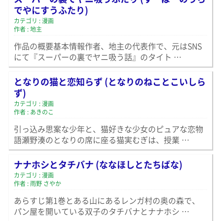
でやにすうふたり)
カテゴリ : 漫画
作者 : 地主
作品の概要基本情報作者、地主の代表作で、元はSNS
にて『スーパーの裏でヤニ吸う話』のタイト …
となりの猫と恋知らず (となりのねことこいしら
ず)
カテゴリ : 漫画
作者 : あきのこ
引っ込み思案な少年と、猫好きな少女のピュアな恋物
語瀬野湊のとなりの席に座る猫実むぎは、授業 …
ナナホシとタチバナ (ななほしとたちばな)
カテゴリ : 漫画
作者 : 雨野 さやか
あらすじ第1巻とある山にあるレンガ村の奥の森で、
パン屋を開いている双子のタチバナとナナホシ …