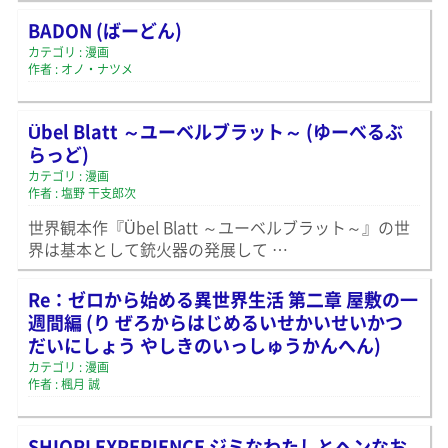
BADON (ばーどん)
カテゴリ : 漫画
作者 : オノ・ナツメ
Übel Blatt ～ユーベルブラット～ (ゆーべるぶ
らっど)
カテゴリ : 漫画
作者 : 塩野 干支郎次
世界観本作『Übel Blatt ～ユーベルブラット～』の世
界は基本として銃火器の発展して …
Re：ゼロから始める異世界生活 第二章 屋敷の一
週間編 (り ぜろからはじめるいせかいせいかつ
だいにしょう やしきのいっしゅうかんへん)
カテゴリ : 漫画
作者 : 楓月 誠
SHIORI EXPERIENCE ジミなわたしとヘンなお