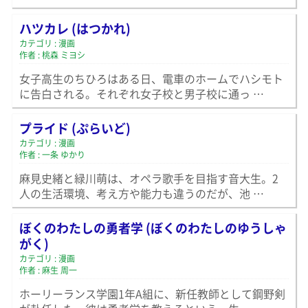
ハツカレ (はつかれ)
カテゴリ : 漫画
作者 : 桃森 ミヨシ
女子高生のちひろはある日、電車のホームでハシモト
に告白される。それぞれ女子校と男子校に通っ …
プライド (ぷらいど)
カテゴリ : 漫画
作者 : 一条 ゆかり
麻見史緒と緑川萌は、オペラ歌手を目指す音大生。2
人の生活環境、考え方や能力も違うのだが、池 …
ぼくのわたしの勇者学 (ぼくのわたしのゆうしゃ
がく)
カテゴリ : 漫画
作者 : 麻生 周一
ホーリーランス学園1年A組に、新任教師として鋼野剣