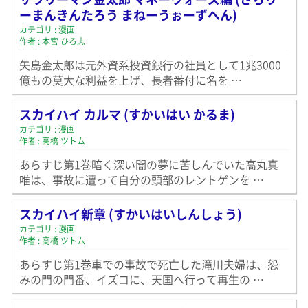
ーまんきんたろう まねーうぉーずへん)
カテゴリ : 漫画
作者 : 本宮 ひろ志
矢島金太郎は元外資系投資銀行の社員として1兆3000
億もの莫大な利益を上げ、長者番付に名を …
スカイハイ カルマ (すかいはい かるま)
カテゴリ : 漫画
作者 : 高橋 ツトム
あらすじ第1巻暗く深い闇の夢に苦しんでいた高丸真
唯は、事故に遭って自分の頭部のレントゲンを …
スカイハイ新章 (すかいはいしんしょう)
カテゴリ : 漫画
作者 : 高橋 ツトム
あらすじ第1巻車での事故で死亡した滝川夫婦は、怨
みの門の門番、イズコに、天国へ行って再生の …