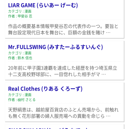
LIAR GAME (らいあー げーむ)
カテゴリ : 漫画
作者 : 甲斐谷 忍
作品の概要基本情報甲斐谷忍の代表作の一つ。要旨と
舞台設定現代日本を舞台に、巨額の金銭を賭け …
Mr.FULLSWING (みすたーふるすいんぐ)
カテゴリ : 漫画
作者 : 鈴木 信也
20年前に甲子園3連覇を達成した経歴を持つ埼玉県立
十二支高校野球部に、一目惚れした相手がマ …
Real Clothes (りある くろーず)
カテゴリ : 漫画
作者 : 槇村 さとる
天野絹恵は、越前屋百貨店のふとん売場から、前触れ
も無く花形部署の婦人服売場への異動を命じら …