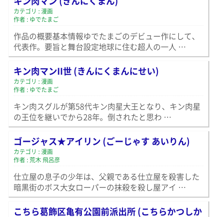
キン肉マン (きんにくまん)
カテゴリ : 漫画
作者 : ゆでたまご
作品の概要基本情報ゆでたまごのデビュー作にして、
代表作。要旨と舞台設定地球に住む超人の一人 …
キン肉マンII世 (きんにくまんにせい)
カテゴリ : 漫画
作者 : ゆでたまご
キン肉スグルが第58代キン肉星大王となり、キン肉星
の王位を継いでから28年。倒されたと思わ …
ゴージャス★アイリン (ごーじゃす あいりん)
カテゴリ : 漫画
作者 : 荒木 飛呂彦
仕立屋の息子の少年は、父親である仕立屋を殺害した
暗黒街のボス大女ローパーの抹殺を殺し屋アイ …
こちら葛飾区亀有公園前派出所 (こちらかつしか