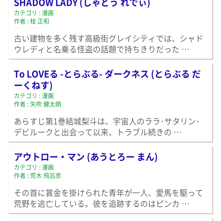
SHADOW LADY (しゃどう れでぃ)
カテゴリ : 漫画
作者 : 桂 正和
古い建物を多く残す高級街グレイシティでは、シャド
ウレディと名乗る怪盗の話題で持ちきりだった …
To LOVEる -とらぶる- ダークネス (とらぶる だ
ーくねす)
カテゴリ : 漫画
作者 : 矢吹 健太朗
あらすじ第1巻結城梨斗は、宇宙人のララ･サタリン･
デビルークと出会って以来、トラブル続きの …
アウトロー・マン (あうとろー まん)
カテゴリ : 漫画
作者 : 荒木 飛呂彦
その首に賞金を掛けられた青年が一人、愛馬を駆って
荒野を逃亡している。彼を追跡するのはピンカ …