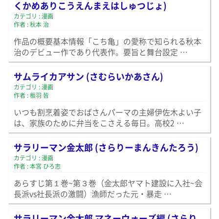
くかめありこうえんまえはしゅつじょ)
カテゴリ : 漫画
作者 : 秋本 治
作品の概要基本情報「こち亀」の愛称で知られる秋本
治のデビュー作であり代表作。要旨と舞台設定 …
サムライカアサン (さむらいかあさん)
カテゴリ : 漫画
作者 : 板羽 皆
いつも割烹着姿でおばさんパーマの主婦伊佐木よい子
は、家族のために弁当をこさえる毎日。高校2 …
サラリーマン金太郎 (さらりーまんきんたろう)
カテゴリ : 漫画
作者 : 本宮 ひろ志
あらすじ第１巻~第３巻（金太郎ヤマト建設に入社~会
長派vs社長派の激闘）漁師だった元・暴走 …
サラリーマン金太郎 マネーウォーズ編 (さらり