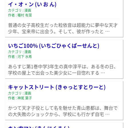
イ・オ・ン (い お ん)
カテゴリ : 漫画
作者 : 種村 有菜
普通の女子高校生だった粒依音は超能力に夢中な天才
少年、宝来帝に出会う。そして、彼が作ったと …
いちご100% (いちごひゃくぱーせんと)
カテゴリ : 漫画
作者 : 河下 水希
あらすじ第1巻中学3年生の真中淳平は、ある冬の日、
学校の屋上で出会った美少女に一目惚れする …
キャットストリート (きゃっとすとりーと)
カテゴリ : 漫画
作者 : 神尾 葉子
かつて天才子役として名を馳せた青山恵都は、舞台で
の大失敗のショックから、学校にも行かず自宅 …