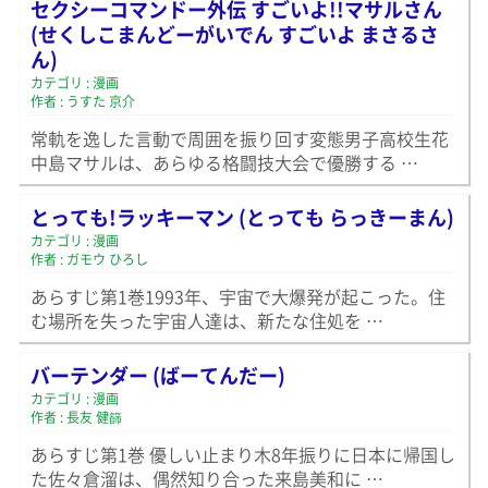
セクシーコマンドー外伝 すごいよ!!マサルさん
(せくしこまんどーがいでん すごいよ まさるさ
ん)
カテゴリ : 漫画
作者 : うすた 京介
常軌を逸した言動で周囲を振り回す変態男子高校生花
中島マサルは、あらゆる格闘技大会で優勝する …
とっても!ラッキーマン (とっても らっきーまん)
カテゴリ : 漫画
作者 : ガモウ ひろし
あらすじ第1巻1993年、宇宙で大爆発が起こった。住
む場所を失った宇宙人達は、新たな住処を …
バーテンダー (ばーてんだー)
カテゴリ : 漫画
作者 : 長友 健篩
あらすじ第1巻 優しい止まり木8年振りに日本に帰国し
た佐々倉溜は、偶然知り合った来島美和に …