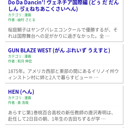
Do Da Dancin'! ヴェネチア国際編 (どぅ だ だん
しん ゔぇねちあこくさいへん)
カテゴリ : 漫画
作者 : 槇村 さとる
桜庭鯛子はヤングバレエコンクールで優勝するが、そ
れは国際舞台への足がかりに過ぎなかった。全 …
GUN BLAZE WEST (がん ぶれいず うえすと)
カテゴリ : 漫画
作者 : 和月 伸宏
1875年。アメリカ西部と東部の間にあるイリノイ州ウ
ィンストン村に姉と2人で暮らすビュー＝ …
HEN (へん)
カテゴリ : 漫画
作者 : 奥 浩哉
あらすじ第1巻桃百合高校の新任教師の唐沢寿明は、
赴任して2日目の朝、1年生の吉田ちずるが学 …