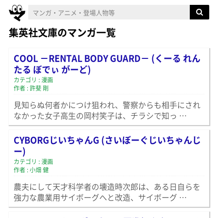
集英社文庫のマンガ一覧
COOL －RENTAL BODY GUARD－ (くーる れん
たる ぼでぃ がーど)
カテゴリ : 漫画
作者 : 許斐 剛
見知らぬ何者かにつけ狙われ、警察からも相手にされ
なかった女子高生の岡村笑子は、チラシで知っ …
CYBORGじいちゃんG (さいぼーぐじいちゃんじ
ー)
カテゴリ : 漫画
作者 : 小畑 健
農夫にして天才科学者の壊造時次郎は、ある日自らを
強力な農業用サイボーグへと改造、サイボーグ …